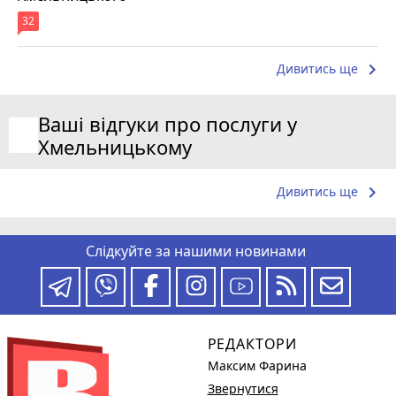
32
keyboard_arrow_right
Дивитись ще
Ваші відгуки про послуги у
Хмельницькому
keyboard_arrow_right
Дивитись ще
Слідкуйте за нашими новинами
РЕДАКТОРИ
Максим Фарина
Звернутися