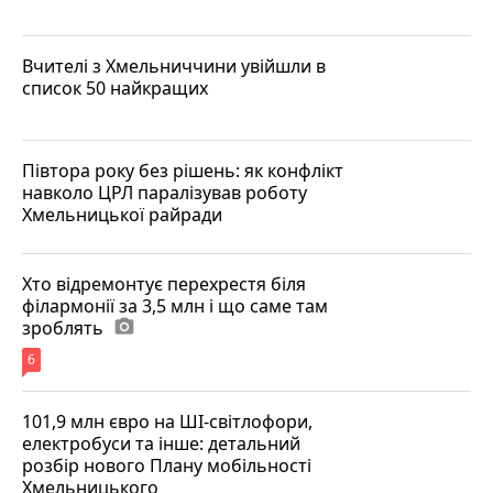
Вчителі з Хмельниччини увійшли в
список 50 найкращих
Півтора року без рішень: як конфлікт
навколо ЦРЛ паралізував роботу
Хмельницької райради
Хто відремонтує перехрестя біля
філармонії за 3,5 млн і що саме там
зроблять
photo_camera
6
101,9 млн євро на ШІ-світлофори,
електробуси та інше: детальний
розбір нового Плану мобільності
Хмельницького