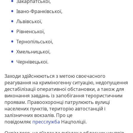
Закарпатської,
Івано-Франківської,
Львівської,
Рівненської,
Тернопільської,
Хмельницької,
Чернівецької.
Заходи здійснюються з метою своєчасного
реагування на криміногенну ситуацію, недопущення
дестабілізації оперативної обстановки, а також для
виконання завдань із запобігання терористичним
проявам. Правоохоронці патрулюють вулиці
населених пунктів, територію автостанцій і
залізничних вокзалів. Про це
повідомляє
пресслужба
Нацполіції.
Окрім того, на в’їздах та виїздах з обласних центрів