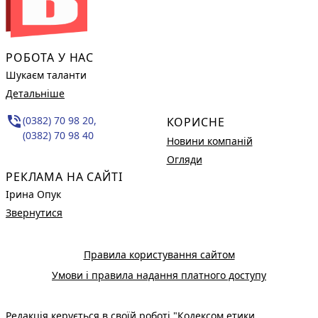
РОБОТА У НАС
Шукаєм таланти
Детальніше
phone_in_talk
(0382) 70 98 20,
КОРИСНЕ
(0382) 70 98 40
Новини компаній
Огляди
РЕКЛАМА НА САЙТІ
Ірина Опук
Звернутися
Правила користування сайтом
Умови і правила надання платного доступу
Редакція керується в своїй роботі
"Кодексом етики