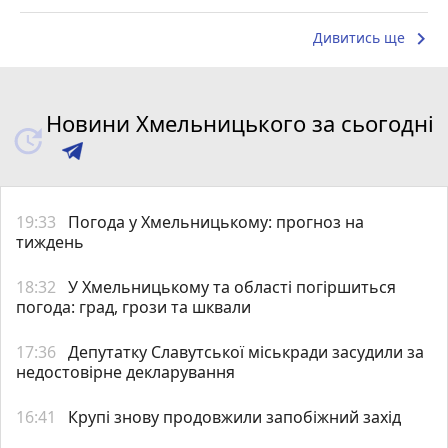
keyboard_arrow_right
Дивитись ще
Новини Хмельницького за сьогодні
19:33
Погода у Хмельницькому: прогноз на
тиждень
18:32
У Хмельницькому та області погіршиться
погода: град, грози та шквали
17:36
Депутатку Славутської міськради засудили за
недостовірне декларування
16:41
Крупі знову продовжили запобіжний захід