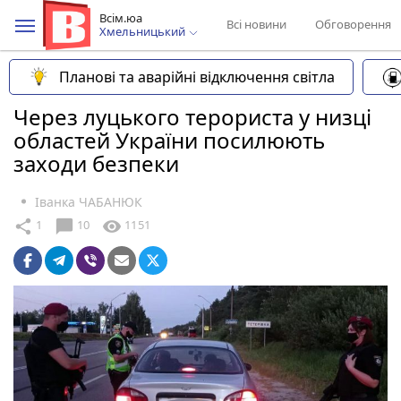
Всім.юа
Всі новини
Обговорення
Хмельницький
Планові та аварійні відключення світла
Через луцького терориста у низці
областей України посилюють
заходи безпеки
Іванка ЧАБАНЮК
chat_bubble
share
visibility
1
10
1151