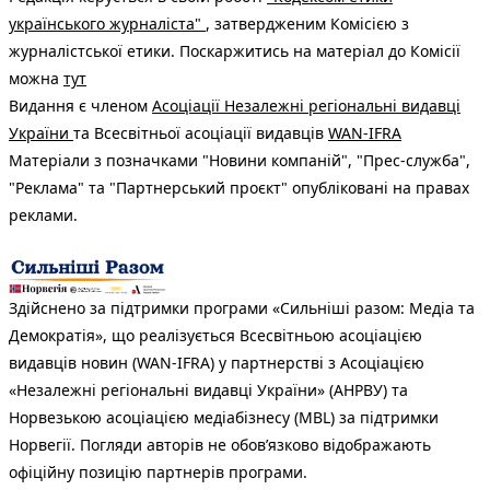
українського журналіста"
, затвердженим Комісією з
журналістської етики. Поскаржитись на матеріал до Комісії
можна
тут
Видання є членом
Асоціації Незалежні регіональні видавці
України
та Всесвітньої асоціації видавців
WAN-IFRA
Матеріали з позначками "Новини компаній", "Прес-служба",
"Реклама" та "Партнерський проєкт" опубліковані на правах
реклами.
Здійснено за підтримки програми «Сильніші разом: Медіа та
Демократія», що реалізується Всесвітньою асоціацією
видавців новин (WAN-IFRA) у партнерстві з Асоціацією
«Незалежні регіональні видавці України» (АНРВУ) та
Норвезькою асоціацією медіабізнесу (MBL) за підтримки
Норвегії. Погляди авторів не обов’язково відображають
офіційну позицію партнерів програми.