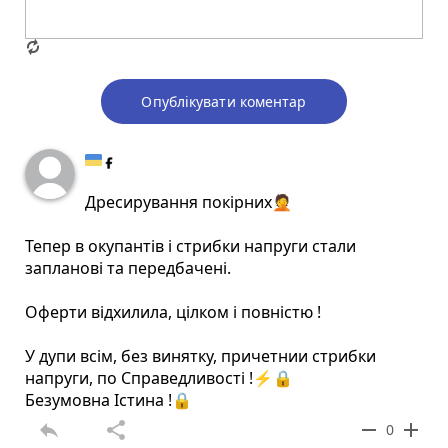
Опублікувати коментар
Дресирування покірних🤦
Тепер в окупантів і стрибки напруги стали
запланові та передбачені.
Оферти відхилила, цілком і повністю !
У дупи всім, без винятку, причетнии стрибки
напруги, по Справедливості !⚡🔒
Безумовна Істина !🔒
reply
share
remove
add
0