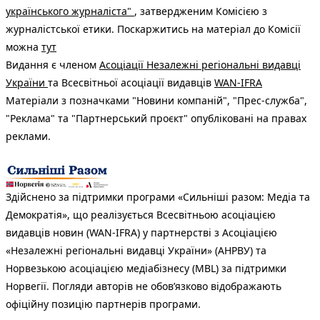
українського журналіста"
, затвердженим Комісією з
журналістської етики. Поскаржитись на матеріал до Комісії
можна
тут
Видання є членом
Асоціації Незалежні регіональні видавці
України
та Всесвітньої асоціації видавців
WAN-IFRA
Матеріали з позначками "Новини компаній", "Прес-служба",
"Реклама" та "Партнерський проєкт" опубліковані на правах
реклами.
Здійснено за підтримки програми «Сильніші разом: Медіа та
Демократія», що реалізується Всесвітньою асоціацією
видавців новин (WAN-IFRA) у партнерстві з Асоціацією
«Незалежні регіональні видавці України» (АНРВУ) та
Норвезькою асоціацією медіабізнесу (MBL) за підтримки
Норвегії. Погляди авторів не обов’язково відображають
офіційну позицію партнерів програми.