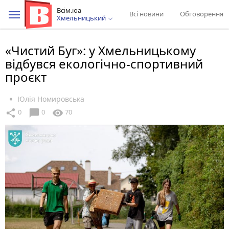
Всім.юа
Всі новини
Обговорення
Хмельницький
«Чистий Буг»: у Хмельницькому
відбувся екологічно-спортивний
проєкт
Юлія Номировська
chat_bubble
share
visibility
0
0
70