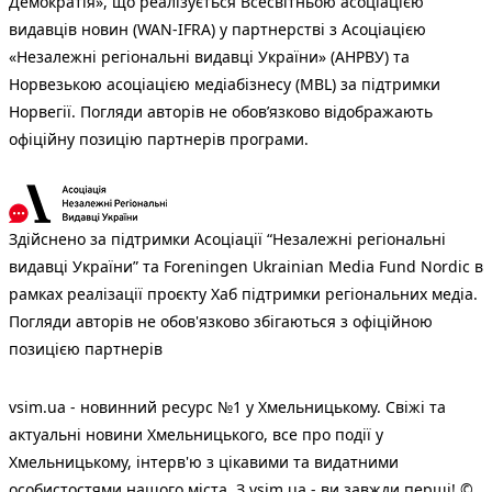
Демократія», що реалізується Всесвітньою асоціацією
видавців новин (WAN-IFRA) у партнерстві з Асоціацією
«Незалежні регіональні видавці України» (АНРВУ) та
Норвезькою асоціацією медіабізнесу (MBL) за підтримки
Норвегії. Погляди авторів не обов’язково відображають
офіційну позицію партнерів програми.
Здійснено за підтримки Асоціації “Незалежні регіональні
видавці України” та Foreningen Ukrainian Media Fund Nordic в
рамках реалізації проєкту Хаб підтримки регіональних медіа.
Погляди авторів не обов'язково збігаються з офіційною
позицією партнерів
vsim.ua - новинний ресурс №1 у Хмельницькому. Свіжі та
актуальні новини Хмельницького, все про події у
Хмельницькому, інтерв'ю з цікавими та видатними
особистостями нашого міста. З vsim.ua - ви завжди перші! ©