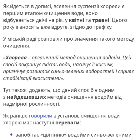
Як йдеться в дописі, вселення суспензії хлорели є
першим етапом очищення води, воно
відбувається двічі на рік, у
квітні
та
травні
. Цього
року її вносять вже вдруге, згідно до графіку.
У міській раді розповіли про значення такого методу
очищення:
«
Хлорела
– органічний метод очищення водойм. Цей
спосіб покращує якість води, насичує її киснем,
пригнічує розвиток синьо-зелених водоростей і сприяє
стабілізації екосистеми
».
Тут також додають, що даний спосіб є одним
з
найдешевших
методів очищення водойм від
надмірної рослинності.
Як раніше
говорили
в установі, очищення води
хлорею має наступні
переваги
:
запобігає «цвітінню» водойми синьо-зеленими