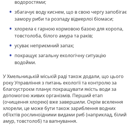
водоростями;
збагачує воду киснем, що в свою чергу запобігає
замору риби та розпаду відмерлої біомаси;
хлорела є гарною кормовою базою для коропа,
товстолоба, білого амура та раків;
усуває неприємний запах;
покращує загальну екологічну ситуацію
водойми.
У Хмельницькій міській раді також додали, що цього
року Управління з питань екології та контролю за
благоустроєм планує покращувати якість води за
допомогою живих організмів. Перший етап
(очищення хлорею) вже завершили. Окрім вселення
хлорели, це може бути також зариблення водних
об’єктів рослиноїдними видами риб (наприклад, білий
амур, товстолоб) та вапнування.