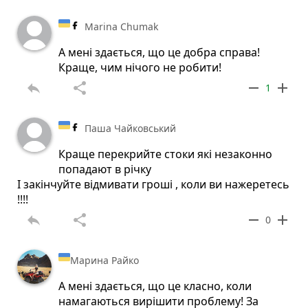
Marina Chumak
А мені здається, що це добра справа!
Краще, чим нічого не робити!
reply
share
remove
add
1
Паша Чайковський
Краще перекрийте стоки які незаконно
попадают в річку
І закінчуйте відмивати гроші , коли ви нажеретесь
!!!!
reply
share
remove
add
0
Марина Райко
А мені здається, що це класно, коли
намагаються вирішити проблему! За