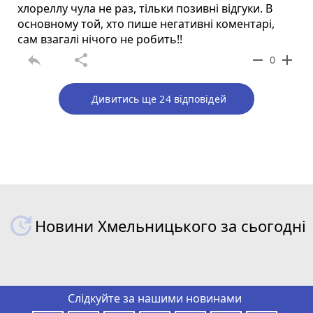
хлореллу чула не раз, тільки позивні відгуки. В
основному той, хто пише негативні коментарі,
сам взагалі нічого не робить!!
reply
share
remove
add
0
Дивитись ще 24 відповідей
Новини Хмельницького за сьогодні
Слідкуйте за нашими новинами