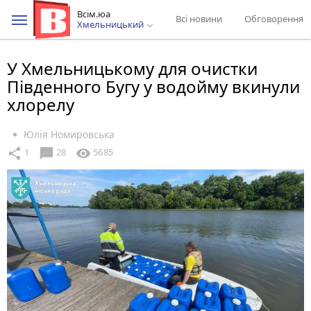
Всім.юа
Всі новини
Обговорення
Хмельницький
У Хмельницькому для очистки
Південного Бугу у водойму вкинули
хлорелу
Юлія Номировська
chat_bubble
share
visibility
1
28
5685