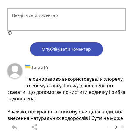
Опублікувати коментар
Читач10
Не одноразово використовували хлорелу
в своєму ставку. І можу з впевненістю
сказати, що допомогає почистити водичку і рибка
задоволена.
Вважаю, що кращого способу очищеня води, ніж
внесення натуральних водорослів і бути не може
reply
share
remove
add
0