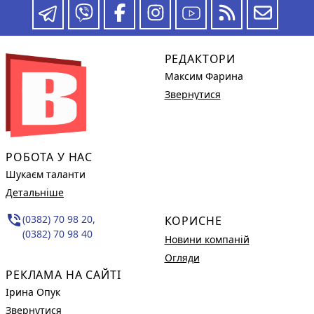
РЕДАКТОРИ
Максим Фарина
Звернутися
РОБОТА У НАС
Шукаєм таланти
Детальніше
phone_in_talk
(0382) 70 98 20,
КОРИСНЕ
(0382) 70 98 40
Новини компаній
Огляди
РЕКЛАМА НА САЙТІ
Ірина Опук
Звернутися