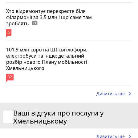
Хто відремонтує перехрестя біля
філармонії за 3,5 млн і що саме там
зроблять
photo_camera
6
101,9 млн євро на ШІ-світлофори,
електробуси та інше: детальний
розбір нового Плану мобільності
Хмельницького
32
keyboard_arrow_right
Дивитись ще
Ваші відгуки про послуги у
Хмельницькому
keyboard_arrow_right
Дивитись ще