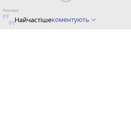
коментують
Найчастіше