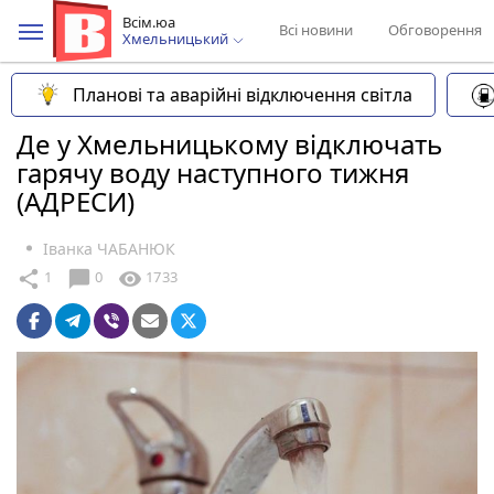
Всім.юа
Всі новини
Обговорення
Хмельницький
Планові та аварійні відключення світла
Де у Хмельницькому відключать
гарячу воду наступного тижня
(АДРЕСИ)
Іванка ЧАБАНЮК
chat_bubble
share
visibility
1
0
1733