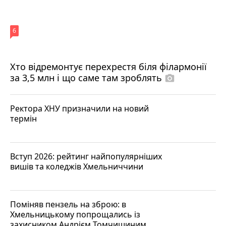
6
Хто відремонтує перехрестя біля філармонії
за 3,5 млн і що саме там зроблять
photo_camera
Ректора ХНУ призначили на новий
термін
Вступ 2026: рейтинг найпопулярніших
вишів та коледжів Хмельниччини
Поміняв пензель на зброю: в
Хмельницькому попрощались із
захисником Андрієм Томчишиним