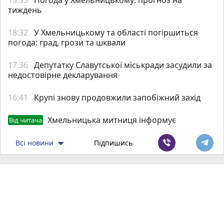
тиждень
18:32
У Хмельницькому та області погіршиться
погода: град, грози та шквали
17:36
Депутатку Славутської міськради засудили за
недостовірне декларування
16:41
Крупі знову продовжили запобіжний захід
Хмельницька митниця інформує
Від читача
Всі новини
Підпишись