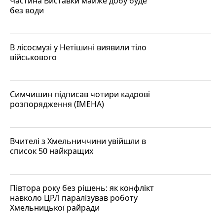
Частина Виставки майже добу буде
без води
В лісосмузі у Нетішині виявили тіло
військового
Симчишин підписав чотири кадрові
розпорядження (ІМЕНА)
Вчителі з Хмельниччини увійшли в
список 50 найкращих
Півтора року без рішень: як конфлікт
навколо ЦРЛ паралізував роботу
Хмельницької райради