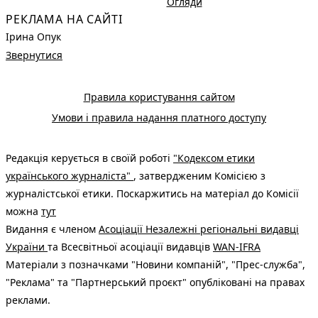
Огляди
РЕКЛАМА НА САЙТІ
Ірина Опук
Звернутися
Правила користування сайтом
Умови і правила надання платного доступу
Редакція керується в своїй роботі
"Кодексом етики
українського журналіста"
, затвердженим Комісією з
журналістської етики. Поскаржитись на матеріал до Комісії
можна
тут
Видання є членом
Асоціації Незалежні регіональні видавці
України
та Всесвітньої асоціації видавців
WAN-IFRA
Матеріали з позначками "Новини компаній", "Прес-служба",
"Реклама" та "Партнерський проєкт" опубліковані на правах
реклами.