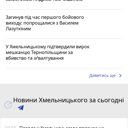
Загинув під час першого бойового
виходу: попрощалися з Василем
Лазуткіним
У Хмельницькому підтвердили вирок
мешканцю Тернопільщини за
вбивство та зґвалтування
keyboard_arrow_right
Дивитись ще
Новини Хмельницького за сьогодні
19:33
Погода у Хмельницькому: прогноз на