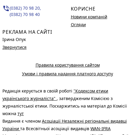
phone_in_talk
(0382) 70 98 20,
КОРИСНЕ
(0382) 70 98 40
Новини компаній
Огляди
РЕКЛАМА НА САЙТІ
Ірина Опук
Звернутися
Правила користування сайтом
Умови і правила надання платного доступу
Редакція керується в своїй роботі
"Кодексом етики
українського журналіста"
, затвердженим Комісією з
журналістської етики. Поскаржитись на матеріал до Комісії
можна
тут
Видання є членом
Асоціації Незалежні регіональні видавці
України
та Всесвітньої асоціації видавців
WAN-IFRA