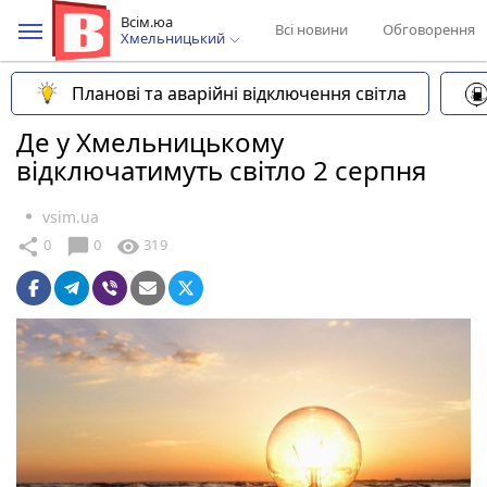
Всім.юа
Всі новини
Обговорення
Хмельницький
Планові та аварійні відключення світла
Де у Хмельницькому
відключатимуть світло 2 серпня
vsim.ua
chat_bubble
share
visibility
0
0
319