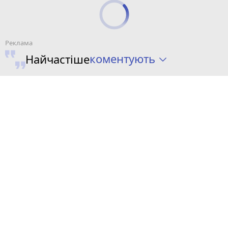
коментують
Найчастіше