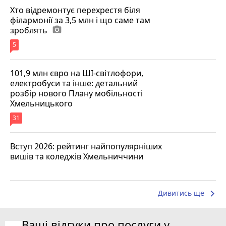
Хто відремонтує перехрестя біля
філармонії за 3,5 млн і що саме там
зроблять
photo_camera
5
101,9 млн євро на ШІ-світлофори,
електробуси та інше: детальний
розбір нового Плану мобільності
Хмельницького
31
Вступ 2026: рейтинг найпопулярніших
вишів та коледжів Хмельниччини
keyboard_arrow_right
Дивитись ще
Ваші відгуки про послуги у