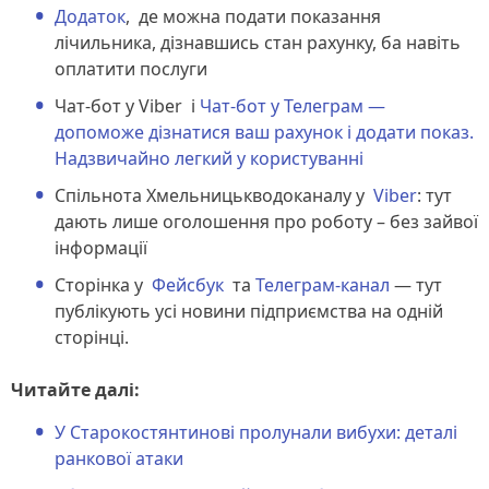
Додаток
, де можна подати показання
лічильника, дізнавшись стан рахунку, ба навіть
оплатити послуги
Чат-бот у Viber і
Чат-бот у Телеграм —
допоможе дізнатися ваш рахунок і додати показ.
Надзвичайно легкий у користуванні
Спільнота Хмельницькводоканалу у
Viber
: тут
дають лише оголошення про роботу – без зайвої
інформації
Сторінка у
Фейсбук
та
Телеграм-канал
— тут
публікують усі новини підприємства на одній
сторінці.
Читайте далі:
У Старокостянтинові пролунали вибухи: деталі
ранкової атаки