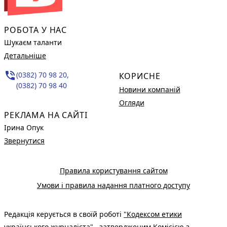
РОБОТА У НАС
Шукаєм таланти
Детальніше
phone_in_talk
(0382) 70 98 20,
КОРИСНЕ
(0382) 70 98 40
Новини компаній
Огляди
РЕКЛАМА НА САЙТІ
Ірина Опук
Звернутися
Правила користування сайтом
Умови і правила надання платного доступу
Редакція керується в своїй роботі
"Кодексом етики
українського журналіста"
, затвердженим Комісією з