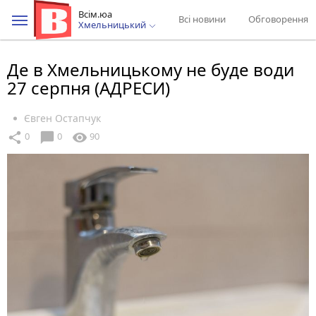
Всім.юа
Всі новини
Обговорення
Хмельницький
Де в Хмельницькому не буде води
27 серпня (АДРЕСИ)
Євген Остапчук
chat_bubble
share
visibility
0
0
90