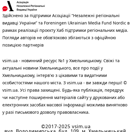
Здійснено за підтримки Асоціації “Незалежні регіональні
видавці України” та Foreningen Ukrainian Media Fund Nordic в
рамках реалізації проєкту Хаб підтримки регіональних медіа.
Погляди авторів не обов'язково збігаються з офіційною
позицією партнерів
vsim.ua - новинний ресурс №1 у Хмельницькому. Свіжі та
актуальні новини Хмельницького, все про події у
Хмельницькому, інтерв'ю з цікавими та видатними
особистостями нашого міста. З vsim.ua - ви завжди перші! ©
vsim.ua. Усі права захищені. Будь-яка публiкацiя, передрук
чи наступне поширення матеріалів сайту у друкованих або
електронних засобах масової інформації можлива винятково
у разі письмового дозволу правовласника.
©2017-2025 vsim.ua
вул. Володимирська, буд. 109, м. Хмельницький,