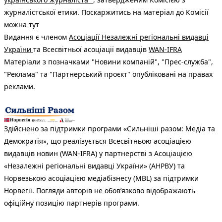
журналістської етики. Поскаржитись на матеріал до Комісії
можна
тут
Видання є членом
Асоціації Незалежні регіональні видавці
України
та Всесвітньої асоціації видавців
WAN-IFRA
Матеріали з позначками "Новини компаній", "Прес-служба",
"Реклама" та "Партнерський проєкт" опубліковані на правах
реклами.
Здійснено за підтримки програми «Сильніші разом: Медіа та
Демократія», що реалізується Всесвітньою асоціацією
видавців новин (WAN-IFRA) у партнерстві з Асоціацією
«Незалежні регіональні видавці України» (АНРВУ) та
Норвезькою асоціацією медіабізнесу (MBL) за підтримки
Норвегії. Погляди авторів не обов’язково відображають
офіційну позицію партнерів програми.