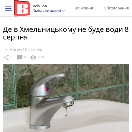
Всім.юа
Всі новини
Обговорення
Хмельницький
Де в Хмельницькому не буде води 8
серпня
Євген Остапчук
chat_bubble
share
visibility
0
0
280