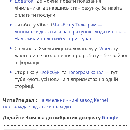
Додаток
, де можна подати показання
лічильника, дізнавшись стан рахунку, ба навіть
оплатити послуги
Чат-бот у Viber і
Чат-бот у Телеграм —
допоможе дізнатися ваш рахунок і додати показ.
Надзвичайно легкий у користуванні
Спільнота Хмельницькводоканалу у
Viber
: тут
дають лише оголошення про роботу – без зайвої
інформації
Сторінка у
Фейсбук
та
Телеграм-канал
— тут
публікують усі новини підприємства на одній
сторінці.
Читайте далі:
На Хмельниччині завод Kernel
постраждав від атаки шахедів
Додайте Всім.юа до вибраних джерел у
Google