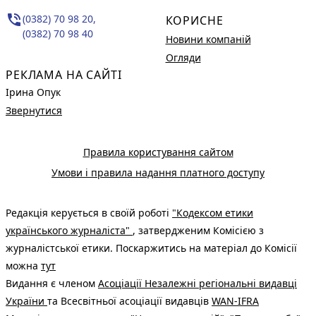
phone_in_talk
(0382) 70 98 20,
КОРИСНЕ
(0382) 70 98 40
Новини компаній
Огляди
РЕКЛАМА НА САЙТІ
Ірина Опук
Звернутися
Правила користування сайтом
Умови і правила надання платного доступу
Редакція керується в своїй роботі
"Кодексом етики
українського журналіста"
, затвердженим Комісією з
журналістської етики. Поскаржитись на матеріал до Комісії
можна
тут
Видання є членом
Асоціації Незалежні регіональні видавці
України
та Всесвітньої асоціації видавців
WAN-IFRA