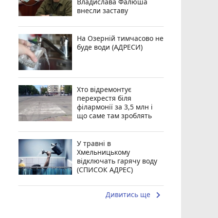
Владислава Фалюша
внесли заставу
На Озерній тимчасово не
буде води (АДРЕСИ)
Хто відремонтує
перехрестя біля
філармонії за 3,5 млн і
що саме там зроблять
У травні в
Хмельницькому
відключать гарячу воду
(СПИСОК АДРЕС)
keyboard_arrow_right
Дивитись ще