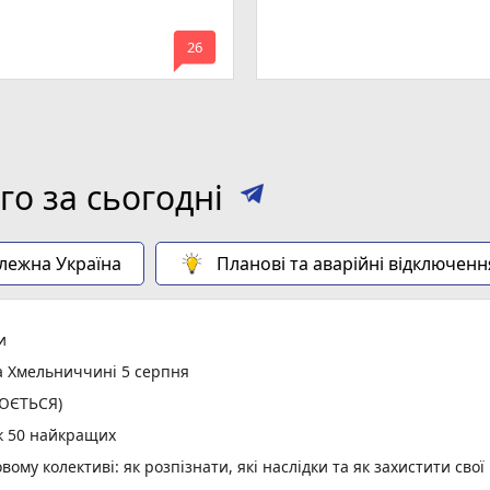
mode_comment
26
о за сьогодні
алежна Україна
Планові та аварійні відключенн
и
а Хмельниччині 5 серпня
ЛЮЄТЬСЯ)
к 50 найкращих
вому колективі: як розпізнати, які наслідки та як захистити свої