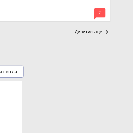
mode_comment
7
keyboard_arrow_right
Дивитись ще
я світла