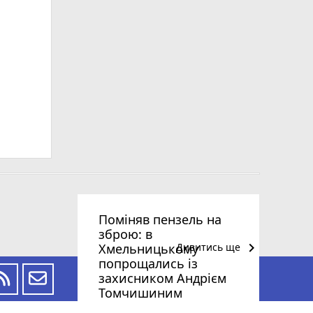
Поміняв пензель на
зброю: в
keyboard_arrow_right
Хмельницькому
Дивитись ще
попрощались із
захисником Андрієм
Томчишиним