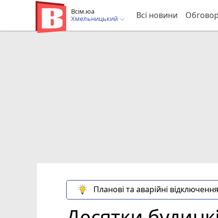
Всім.юа
Всі новини
Обгово
Хмельницький
Планові та аварійні відключення
Десятки будинкі