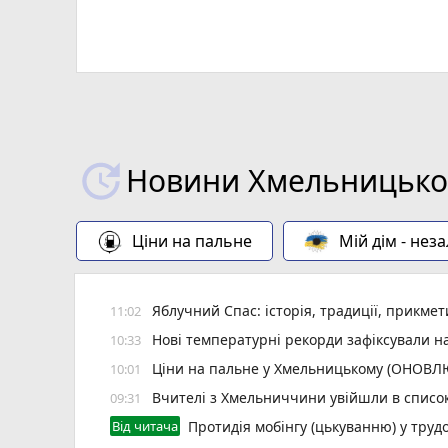
Новини Хмельницьког
Ціни на пальне
Мій дім - нез
Яблучний Спас: історія, традиції, прикмет
11:02
Нові температурні рекорди зафіксували н
10:33
Ціни на пальне у Хмельницькому (ОНОВ
10:01
Вчителі з Хмельниччини увійшли в списо
09:31
Від читача
Протидія мобінгу (цькуванню) у трудо