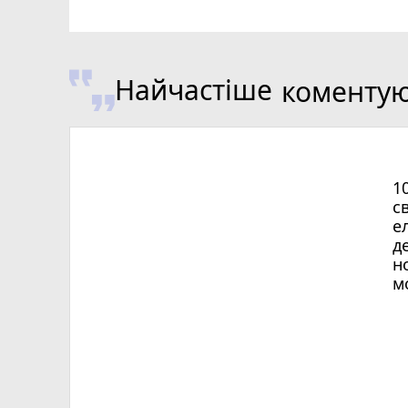
Найчастіше
коменту
1
с
е
д
н
м
Х