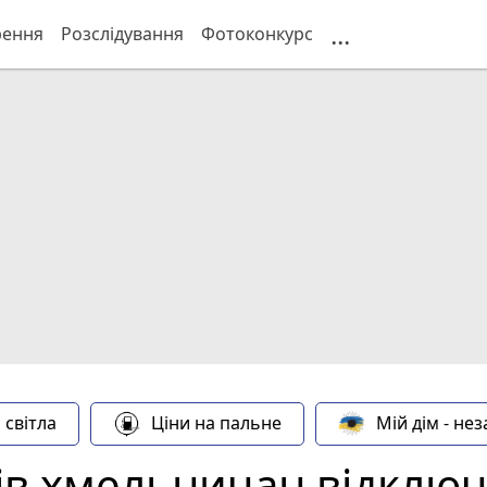
...
рення
Розслідування
Фотоконкурс
 світла
Ціни на пальне
Мій дім - не
в хмельничан відключа