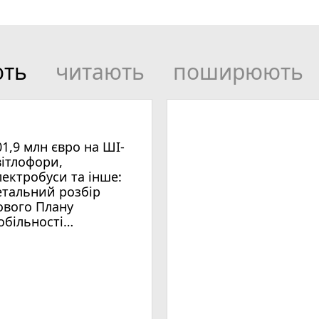
ють
читають
поширюють
01,9 млн євро на ШІ-
вітлофори,
лектробуси та інше:
етальний розбір
ового Плану
обільності
мельницького