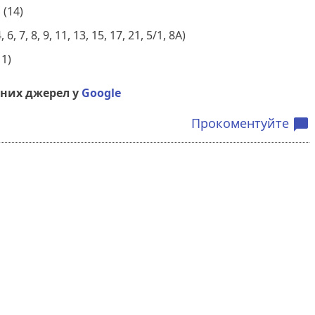
 (14)
6, 7, 8, 9, 11, 13, 15, 17, 21, 5/1, 8А)
11)
них джерел у
Google
Прокоментуйте
chat_bubble