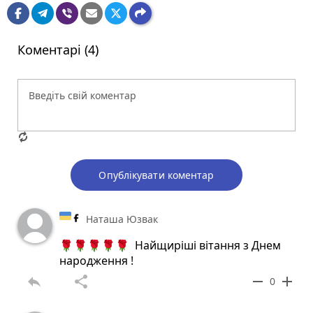
Коментарі (4)
Опублікувати коментар
Наташа Юзвак
🌹🌹🌹🌹🌹 Найщиріші вітання з Днем
народження !
reply
share
remove
add
0