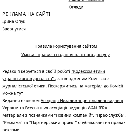
Огляди
РЕКЛАМА НА САЙТІ
Ірина Опук
Звернутися
Правила користування сайтом
Умови і правила надання платного доступу
Редакція керується в своїй роботі
"Кодексом етики
українського журналіста"
, затвердженим Комісією з
журналістської етики. Поскаржитись на матеріал до Комісії
можна
тут
Видання є членом
Асоціації Незалежні регіональні видавці
України
та Всесвітньої асоціації видавців
WAN-IFRA
Матеріали з позначками "Новини компаній", "Прес-служба",
"Реклама" та "Партнерський проєкт" опубліковані на правах
реклами.