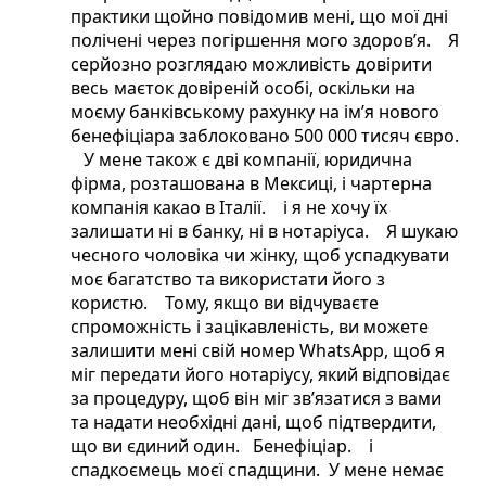
практики щойно повідомив мені, що мої дні
полічені через погіршення мого здоров’я. Я
серйозно розглядаю можливість довірити
весь маєток довіреній особі, оскільки на
моєму банківському рахунку на ім’я нового
бенефіціара заблоковано 500 000 тисяч євро.
У мене також є дві компанії, юридична
фірма, розташована в Мексиці, і чартерна
компанія какао в Італії. і я не хочу їх
залишати ні в банку, ні в нотаріуса. Я шукаю
чесного чоловіка чи жінку, щоб успадкувати
моє багатство та використати його з
користю. Тому, якщо ви відчуваєте
спроможність і зацікавленість, ви можете
залишити мені свій номер WhatsApp, щоб я
міг передати його нотаріусу, який відповідає
за процедуру, щоб він міг зв’язатися з вами
та надати необхідні дані, щоб підтвердити,
що ви єдиний один. Бенефіціар. і
спадкоємець моєї спадщини. У мене немає