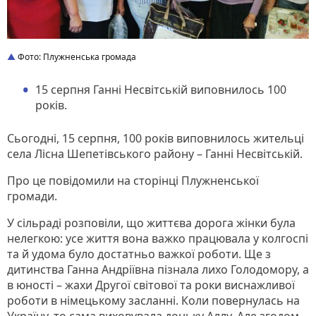
Фото: Плужненська громада
15 серпня Ганні Несвітській виповнилось 100
років.
Сьогодні, 15 серпня, 100 років виповнилось жительці
села Лісна Шепетівського району – Ганні Несвітській.
Про це повідомили на сторінці Плужненської
громади.
У сільраді розповіли, що життєва дорога жінки була
нелегкою: усе життя вона важко працювала у колгоспі
та й удома було достатньо важкої роботи. Ще з
дитинства Ганна Андріївна пізнала лихо Голодомору, а
в юності – жахи Другої світової та роки виснажливої
роботи в німецькому засланні. Коли повернулась на
Україну, то сама виховувала доньку Аллу. Але згодом