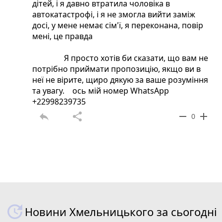
дітей, і я давно втратила чоловіка в
автокатастрофі, і я не змогла вийти заміж
досі, у мене немає сім'ї, я переконана, повір
мені, це правда
Я просто хотів би сказати, що вам не
потрібно приймати пропозицію, якщо ви в
неї не вірите, щиро дякую за ваше розуміння
та увагу. ось мій номер WhatsApp
+22998239735
reply
share
remove
add
0
Новини Хмельницького за сьогодні