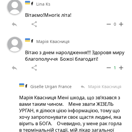
Lina Ks
Вітаємо!Многіє літа!
reply
share
remove
add
0
Марія Квасниця
Вітаю з днем наролдження!!! Здоровя миру
благополуччя Божої благодаті!
reply
share
remove
add
1
Giselle Urgan France
Марія Квасниця
reply
Марія Квасниця Мені шкода, що зв’язався з
вами таким чином. Мене звати ЖІЗЕЛЬ
УРГАН, я ділюся цією інформацією, тому що
хочу запропонувати своє щастя людині, яка
вірить в БОГА. Очевидно, у мене рак горла
в термінальній стадії, мій лікар загальної