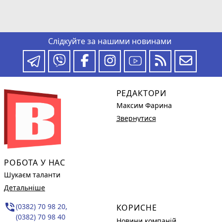
Слідкуйте за нашими новинами
РЕДАКТОРИ
Максим Фарина
Звернутися
РОБОТА У НАС
Шукаєм таланти
Детальніше
phone_in_talk
(0382) 70 98 20,
КОРИСНЕ
(0382) 70 98 40
Новини компаній