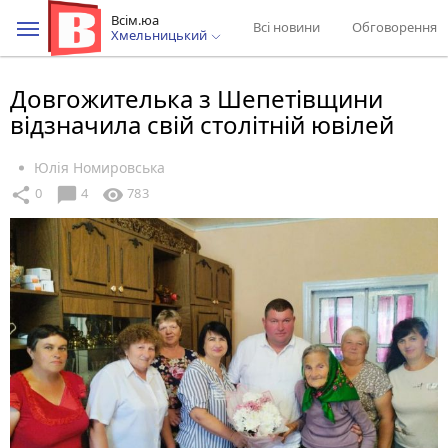
Всім.юа
Всі новини
Обговорення
Хмельницький
Довгожителька з Шепетівщини
відзначила свій столітній ювілей
Юлія Номировська
chat_bubble
share
visibility
0
4
783