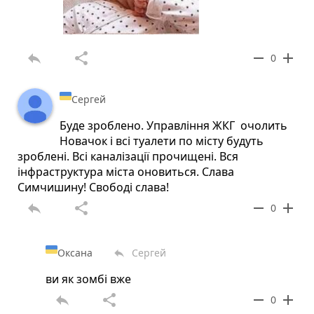
reply
share
remove
add
0
Сергей
Буде зроблено. Управління ЖКГ очолить
Новачок і всі туалети по місту будуть
зроблені. Всі каналізації прочищені. Вся
інфраструктура міста оновиться. Слава
Симчишину! Свободі слава!
reply
share
remove
add
0
Оксана
Сергей
reply
ви як зомбі вже
reply
share
remove
add
0