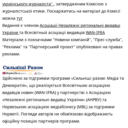
українського журналіста"
, затвердженим Комісією з
журналістської етики. Поскаржитись на матеріал до Комісії
можна
тут
Видання є членом
Асоціації Незалежні регіональні видавці
України
та Всесвітньої асоціації видавців
WAN-IFRA
Матеріали з позначками "Новини компаній", "Прес-служба",
"Реклама" та "Партнерський проєкт" опубліковані на правах
реклами.
Здійснено за підтримки програми «Сильніші разом: Медіа та
Демократія», що реалізується Всесвітньою асоціацією
видавців новин (WAN-IFRA) у партнерстві з Асоціацією
«Незалежні регіональні видавці України» (АНРВУ) та
Норвезькою асоціацією медіабізнесу (MBL) за підтримки
Норвегії. Погляди авторів не обов’язково відображають
офіційну позицію партнерів програми.