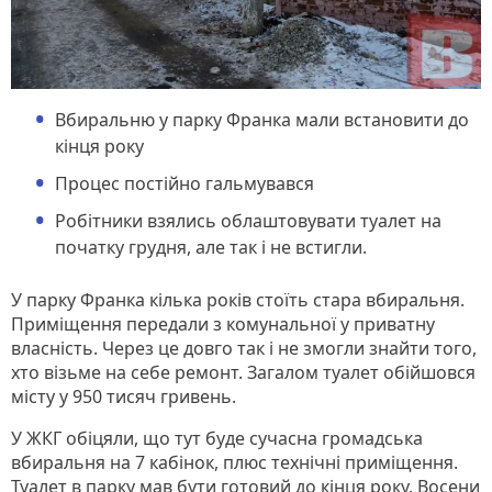
Вбиральню у парку Франка мали встановити до
кінця року
Процес постійно гальмувався
Робітники взялись облаштовувати туалет на
початку грудня, але так і не встигли.
У парку Франка кілька років стоїть стара вбиральня.
Приміщення передали з комунальної у приватну
власність. Через це довго так і не змогли знайти того,
хто візьме на себе ремонт. Загалом туалет обійшовся
місту у 950 тисяч гривень.
У ЖКГ обіцяли, що тут буде сучасна громадська
вбиральня на 7 кабінок, плюс технічні приміщення.
Туалет в парку мав бути готовий до кінця року. Восени