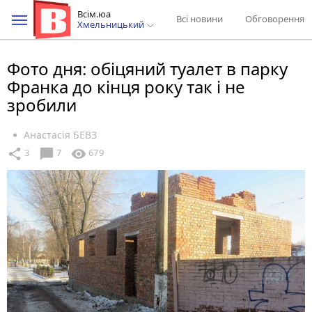
Всім.юа
Всі новини
Обговорення
Хмельницький
Фото дня: обіцяний туалет в парку
Франка до кінця року так і не
зробили
Анастасія БЕВЗ
chat_bubble
share
visibility
3
7
679