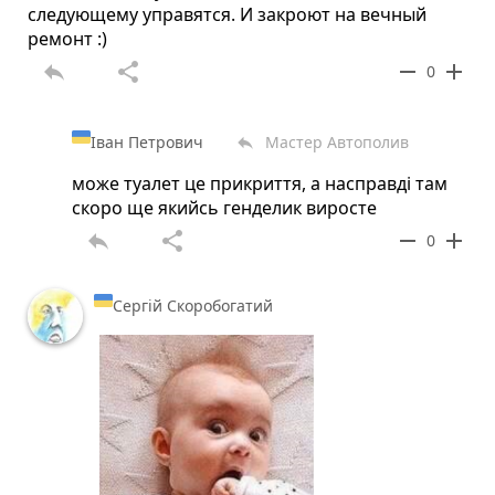
следующему управятся. И закроют на вечный
ремонт :)
reply
share
remove
add
0
Іван Петрович
Мастер Автополив
reply
може туалет це прикриття, а насправді там
скоро ще якийсь генделик виросте
reply
share
remove
add
0
Сергій Скоробогатий