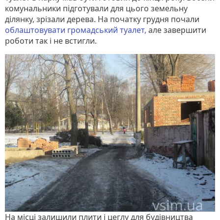
комунальники підготували для цього земельну
ділянку, зрізали дерева. На початку грудня почали
облаштовувати громадський туалет,
але завершити
роботи так і не встигли.
На місці залишили плити і цеглу для будівництва