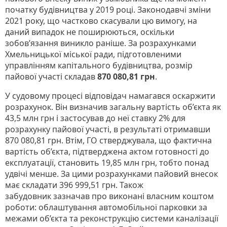
початку будівництва у 2019 році. Законодавчі зміни
2021 року, що частково скасували цю вимогу, на
даний випадок не поширюються, оскільки
зобов’язання виникло раніше. За розрахунками
Хмельницької міської ради, підготовленими
управлінням капітального будівництва, розмір
пайової участі складав
870 080,81 грн
.
У судовому процесі відповідач намагався оскаржити
розрахунок. Він визначив загальну вартість об’єкта як
43,5 млн грн і застосував до неї ставку 2% для
розрахунку пайової участі, в результаті отримавши
870 080,81 грн. Втім, ГО стверджувала, що фактична
вартість об’єкта, підтверджена актом готовності до
експлуатації, становить 19,85 млн грн, тобто понад
удвічі менше. За цими розрахунками пайовий внесок
має складати 396 999,51 грн. Також
забудовник зазначав про виконані власним коштом
роботи: облаштування автомобільної парковки за
межами об’єкта та реконструкцію системи каналізації