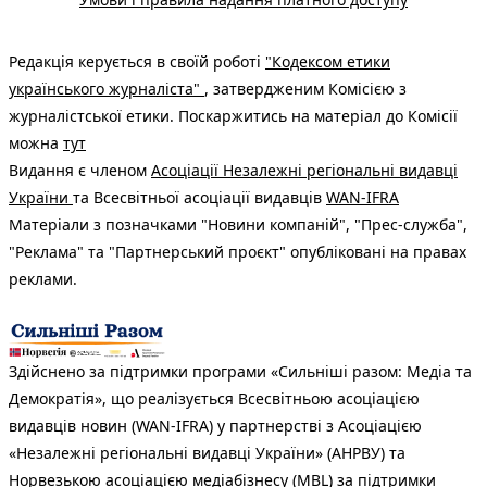
Редакція керується в своїй роботі
"Кодексом етики
українського журналіста"
, затвердженим Комісією з
журналістської етики. Поскаржитись на матеріал до Комісії
можна
тут
Видання є членом
Асоціації Незалежні регіональні видавці
України
та Всесвітньої асоціації видавців
WAN-IFRA
Матеріали з позначками "Новини компаній", "Прес-служба",
"Реклама" та "Партнерський проєкт" опубліковані на правах
реклами.
Здійснено за підтримки програми «Сильніші разом: Медіа та
Демократія», що реалізується Всесвітньою асоціацією
видавців новин (WAN-IFRA) у партнерстві з Асоціацією
«Незалежні регіональні видавці України» (АНРВУ) та
Норвезькою асоціацією медіабізнесу (MBL) за підтримки