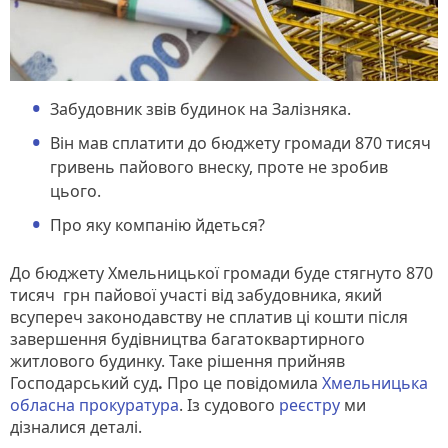
Забудовник звів будинок на Залізняка.
Він мав сплатити до бюджету громади 870 тисяч
гривень пайового внеску, проте не зробив
цього.
Про яку компанію йдеться?
До бюджету Хмельницької громади буде стягнуто 870
тисяч грн пайової участі від забудовника, який
всупереч законодавству не сплатив ці кошти після
завершення будівництва багатоквартирного
житлового будинку. Таке рішення прийняв
Господарський суд
.
Про це повідомила
Хмельницька
обласна прокуратура
. Із судового
реєстру
ми
дізналися деталі.