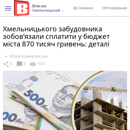
Всім.юа
Всі новини
Обговорення
Хмельницький
Хмельницького забудовника
зобов’язали сплатити у бюджет
міста 870 тисяч гривень: деталі
Юлія Номировська
chat_bubble
share
visibility
0
0
1037