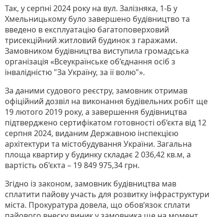
Так, у серпні 2024 року на вул. Залізняка, 1-Б у
Хмельницькому було завершено будівництво та
введено в експлуатацію багатоповерховий
трисекційний житловий будинок з гаражами.
Замовником будівництва виступила громадська
організація «Всеукраїнське об’єднання осіб з
інвалідністю "За Україну, за її волю"».
За даними судового реєстру, замовник отримав
офіційний дозвіл на виконання будівельних робіт ще
19 лютого 2019 року, а завершення будівництва
підтверджено сертифікатом готовності об’єкта від 12
серпня 2024, виданим Державною інспекцією
архітектури та містобудування України. Загальна
площа квартир у будинку складає 2 036,42 кв.м, а
вартість об’єкта – 19 849 975,34 грн.
Згідно із законом, замовник будівництва мав
сплатити пайову участь для розвитку інфраструктури
міста. Прокуратура довела, що обов’язок сплати
пайового внеску виник у замовника ще на момент