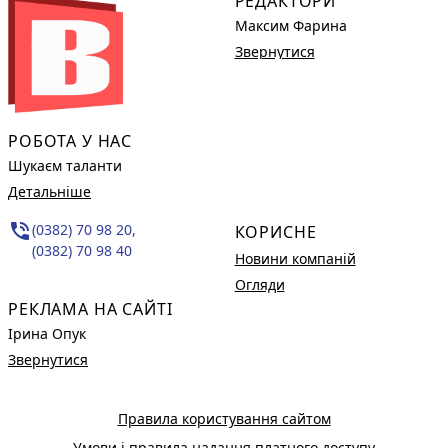
РЕДАКТОРИ
Максим Фарина
Звернутися
РОБОТА У НАС
Шукаєм таланти
Детальніше
phone_in_talk
(0382) 70 98 20,
КОРИСНЕ
(0382) 70 98 40
Новини компаній
Огляди
РЕКЛАМА НА САЙТІ
Ірина Опук
Звернутися
Правила користування сайтом
Умови і правила надання платного доступу