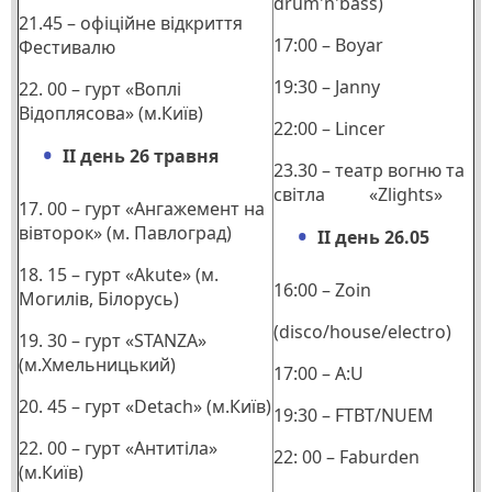
drum'n'bass)
21.45 – офіційне відкриття
17:00 – Boyar
Фестивалю
19:30 – Janny
22. 00 – гурт «Воплі
Відоплясова» (м.Київ)
22:00 – Lincer
ІІ день 26 травня
23.30 – театр вогню та
світла «Zlights»
17. 00 – гурт «Ангажемент на
вівторок» (м. Павлоград)
ІІ день 26.05
18. 15 – гурт «Akutе» (м.
16:00 – Zoin
Могилів, Білорусь)
(disco/house/electro)
19. 30 – гурт «STANZA»
(м.Хмельницький)
17:00 – A:U
20. 45 – гурт «Detach» (м.Київ)
19:30 – FTBT/NUEM
22. 00 – гурт «Антитіла»
22: 00 – Faburden
(м.Київ)