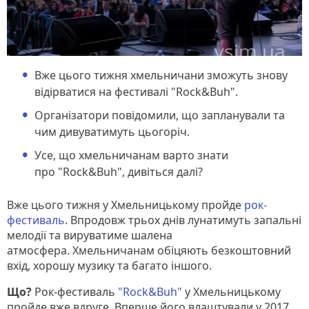
Вже цього тижня хмельничани зможуть знову
відірватися на фестивалі "Rock&Buh".
Організатори повідомили, що запланували та
чим дивуватимуть цьогоріч.
Усе, що хмельничанам варто знати
про "Rock&Buh", дивіться далі?
Вже цього тижня у Хмельницькому пройде
рок-
фестиваль
. Впродовж трьох днів лунатимуть запальні
мелодії та вируватиме шалена
атмосфера. Хмельничанам обіцяють безкоштовний
вхід, хорошу музику та багато іншого.
Що?
Рок-фестиваль
"Rock&Buh"
у Хмельницькому
пройде вже вдруге. Вперше його влаштували у 2017