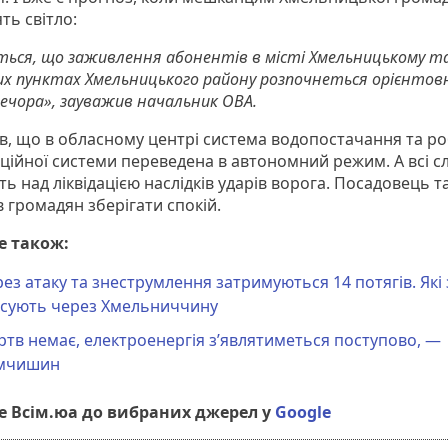
ть світло:
ться, що заживлення абонентів в місті Хмельницькому т
их пунктах Хмельницького району розпочнеться орієнтовн
вечора», зауважив начальник ОВА.
ав, що в обласному центрі система водопостачання та р
аційної системи переведена в автономний режим. А всі с
ь над ліквідацією наслідків ударів ворога. Посадовець т
 громадян зберігати спокій.
е також:
ез атаку та знеструмлення затримуються 14 потягів. Які 
рсують через Хмельниччину
тв немає, електроенергія з’являтиметься поступово, —
мчишин
 Всім.юа до вибраних джерел у
Google