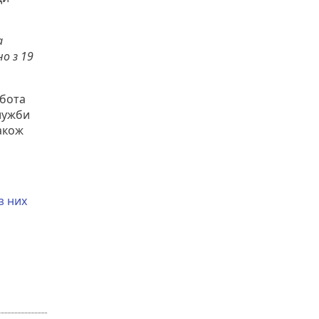
а
о з 19
обота
лужби
акож
з них