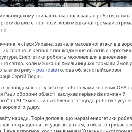
мельницькому тривають відновлювальні роботи, втім в
ргетиків вже є прогнози, коли мешканці громади отрим
тло.
чина, як і вся Україна, зазнала масованої атаки від вор
, 26 серпня. У регіоні є пошкодження обʼєктів енергетич
руктури. Енергетики роблять можливе для відновлення
ння світла. Коли мешканці Хмельницької громади ймові
ть електрику –
розповів
голова обласної військової
рації Сергій Тюрін.
ся у повідомленні, у зв’язку з обстрілами керівник ОВА п
я Ради оборони області, заслухав керівників компаній
рго" та АТ "Хмельницькобленерго" щодо роботи з усуне
в ворожого удару.
 звіту наради, Тюрін доповів, що наразі енергетики робля
 для покращення ситуації зі світлом, в області триває р
я. І вже є прогноз, коли мешканцям Хмельницької грома