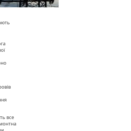
ають
ога
ної
рно
ровів
ння
ть все
емонтна
ди