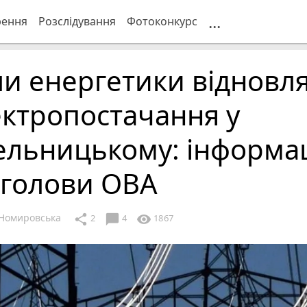
...
рення
Розслідування
Фотоконкурс
и енергетики відновл
ктропостачання у
ельницькому: інформа
 голови ОВА
Номировська
chat_bubble
share
visibility
2
4
1867