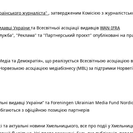
раїнського журналіста"
, затвердженим Комісією з журналістськ
видавці України
та Всесвітньої асоціації видавців
WAN-IFRA
ужба", "Реклама" та "Партнерський проєкт" опубліковані на пр
едіа та Демократія», що реалізується Всесвітньою асоціацією в
Норвезькою асоціацією медіабізнесу (MBL) за підтримки Норвегі
льні видавці України” та Foreningen Ukrainian Media Fund Nordic
 збігаються з офіційною позицією партнерів
і та актуальні новини Хмельницького, все про події у Хмельниц