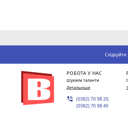
Слідкуйте
РОБОТА У НАС
Шукаєм таланти
Детальніше
phone_in_talk
(0382) 70 98 20,
(0382) 70 98 40