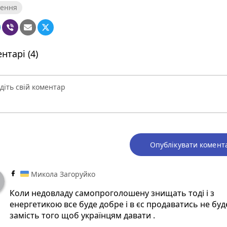
чення
нтарі (4)
Опублікувати комент
Микола Загоруйко
Коли недовладу самопроголошену знищать тоді і з
енергетикою все буде добре і в єс продаватись не буд
замість того щоб українцям давати .