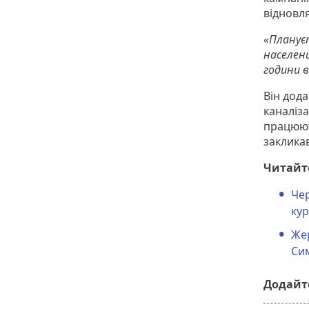
відновля
«Планує
населен
години 
Він дод
каналіз
працюют
закликав
Читайт
Чер
ку
Жер
Си
Додайте