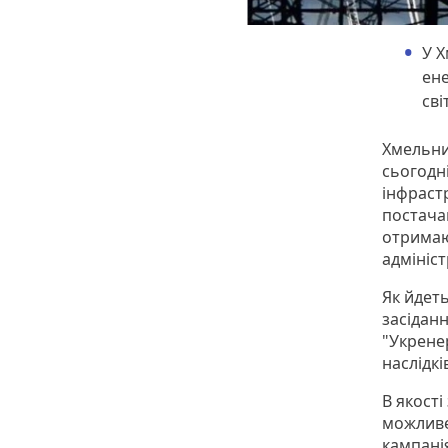
У Х
ене
сві
Хмельнич
сьогодні
інфраст
постача
отримаю
адмініст
Як йдеть
засіданн
"Укрене
наслідкі
В якості
можливе
кампані