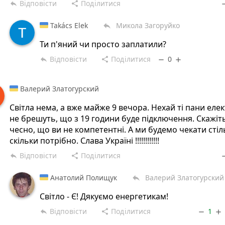
Відповісти
Поділитися
reply
share
rem
Takács Elek
Микола Загоруйко
reply
Ти п'яний чи просто заплатили?
Відповісти
Поділитися
0
reply
share
remove
add
Валерий Златогурский
Світла нема, а вже майже 9 вечора. Нехай ті пани еле
не брешуть, що з 19 години буде підключення. Скажіт
чесно, що ви не компетентні. А ми будемо чекати стіл
скільки потрібно. Слава Україні !!!!!!!!!!!!
Відповісти
Поділитися
reply
share
rem
Анатолий Полищук
Валерий Златогурский
reply
Світло - Є! Дякуємо енергетикам!
Відповісти
Поділитися
1
reply
share
remove
add