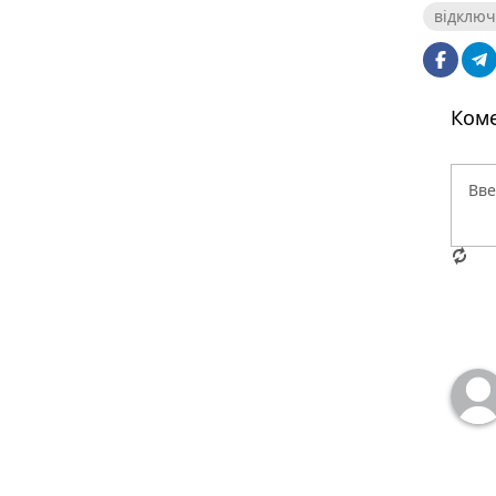
відклю
Коме