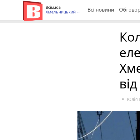
Всім.юа
Всі новини
Обгово
Хмельницький
Кол
еле
Хм
від
Юлія 