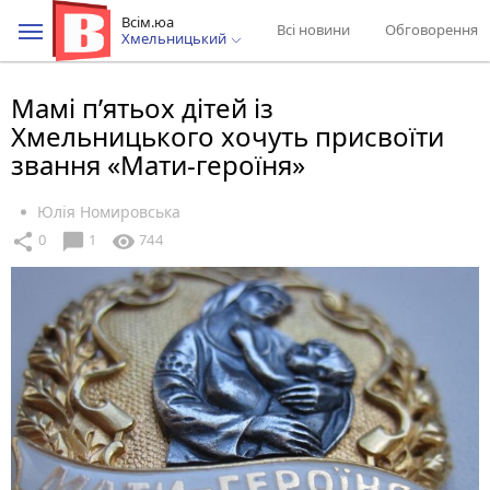
Всім.юа
Всі новини
Обговорення
Хмельницький
Мамі п’ятьох дітей із
Хмельницького хочуть присвоїти
звання «Мати-героїня»
Юлія Номировська
chat_bubble
share
visibility
0
1
744