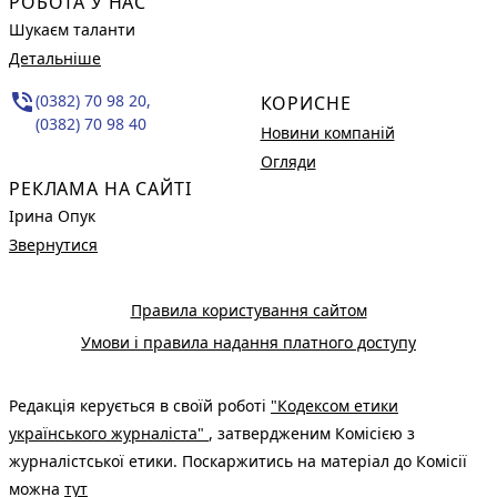
РОБОТА У НАС
Шукаєм таланти
Детальніше
phone_in_talk
(0382) 70 98 20,
КОРИСНЕ
(0382) 70 98 40
Новини компаній
Огляди
РЕКЛАМА НА САЙТІ
Ірина Опук
Звернутися
Правила користування сайтом
Умови і правила надання платного доступу
Редакція керується в своїй роботі
"Кодексом етики
українського журналіста"
, затвердженим Комісією з
журналістської етики. Поскаржитись на матеріал до Комісії
можна
тут