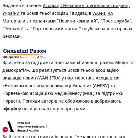
Видання є членом
Асоціації Незалежні регіональні видавці
України
та Всесвітньої асоціації видавців
WAN-IFRA
Матеріали з позначками "Новини компаній", "Прес-служба",
"Реклама" та "Партнерський проєкт" опубліковані на правах
реклами.
Здійснено за підтримки програми «Сильніші разом: Медіа та
Демократія», що реалізується Всесвітньою асоціацією
видавців новин (WAN-IFRA) у партнерстві з Асоціацією
«Незалежні регіональні видавці України» (АНРВУ) та
Норвезькою асоціацією медіабізнесу (MBL) за підтримки
Норвегії. Погляди авторів не обов’язково відображають
офіційну позицію партнерів програми.
Здійснено за підтримки Асоціації “Незалежні регіональні