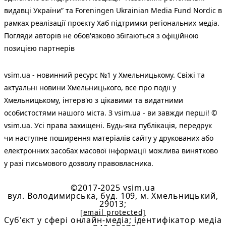
видавці України” та Foreningen Ukrainian Media Fund Nordic в
рамках реалізації проєкту Хаб підтримки регіональних медіа.
Погляди авторів не обов'язково збігаються з офіційною
позицією партнерів
vsim.ua - новинний ресурс №1 у Хмельницькому. Свіжі та
актуальні новини Хмельницького, все про події у
Хмельницькому, інтерв'ю з цікавими та видатними
особистостями нашого міста. З vsim.ua - ви завжди перші! ©
vsim.ua. Усі права захищені. Будь-яка публiкацiя, передрук
чи наступне поширення матеріалів сайту у друкованих або
електронних засобах масової інформації можлива винятково
у разі письмового дозволу правовласника.
©2017-2025 vsim.ua
вул. Володимирська, буд. 109, м. Хмельницький,
29013;
[email protected]
Cуб'єкт у сфері онлайн-медіа; ідентифікатор медіа