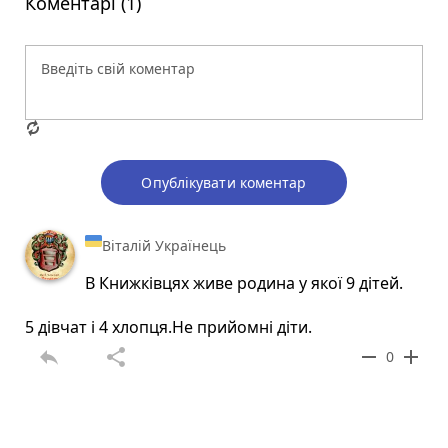
Коментарі (1)
Опублікувати коментар
Віталій Українець
В Книжківцях живе родина у якої 9 дітей.
5 дівчат і 4 хлопця.Не прийомні діти.
reply
share
remove
add
0