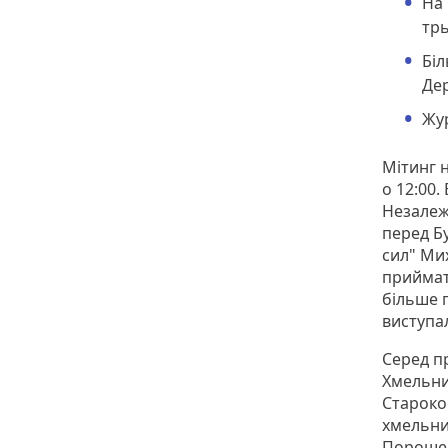
На 
трь
Біл
Дер
Жур
Мітинг 
о 12:00
Незалеж
перед Бу
сил" Ми
приймат
більше 
виступал
Серед п
Хмельниц
Староко
хмельни
Пороше