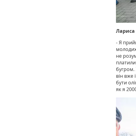
Лариса 
- Я прий
молодих 
не розум
платили 
бугром. 
він вже 
бути олі
як я 200