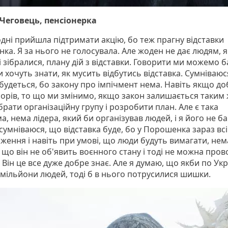
Чеговець, пенсіонерка
одні прийшла підтримати акцію, бо теж прагну відставки
а. Я за нього не голосувала. Але жоден не дає людям, як
 зібралися, плану дій з відставки. Говорити ми можемо б
 хочуть знати, як мусить відбутись відставка. Сумніваюс
дбудеться, бо закону про імпічмент нема. Навіть якщо до
орів, то що ми змінимо, якщо закон залишається таким 
брати організаційну групу і розробити план. Але є така
, нема лідера, який би організував людей, і я його не ба
сумніваюся, що відставка буде, бо у Порошенка зараз всі
ження і навіть при умові, що люди будуть вимагати, нем
, що він не об'явить воєнного стану і тоді не можна про
 Він це все дуже добре знає. Але я думаю, що якби по Укр
мільйони людей, тоді б в нього потрусилися шишки.