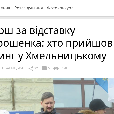
...
рення
Розслідування
Фотоконкурс
ш за відставку
рошенка: хто прийшов
инг у Хмельницькому
рія БАРИЦЬКА
chat_bubble
share
visibility
22
6
5678