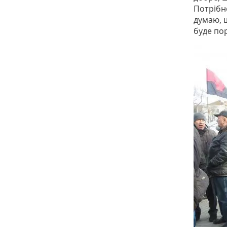
Потрібн
думаю, щ
буде по