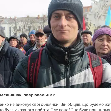
Омельянюк, зварювальник
енко не виконує свої обіцянки. Він обіцяв, що будемо жи
о буде у кожного робота. І де воно? І не буде при ньому.