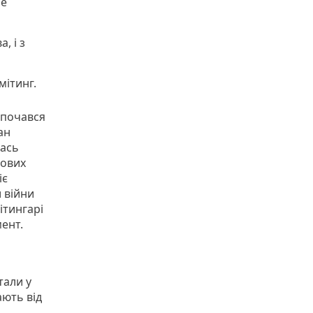
ше
, і з
мітинг.
зпочався
ан
лась
нових
іє
 війни
ітингарі
мент.
тали у
ають від