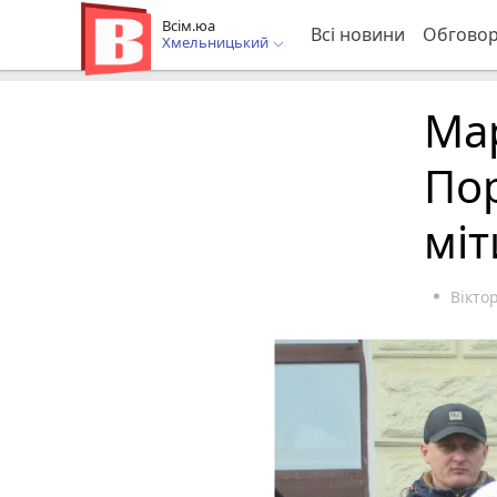
Всім.юа
Всі новини
Обгово
Хмельницький
Мар
По
міт
Вікто