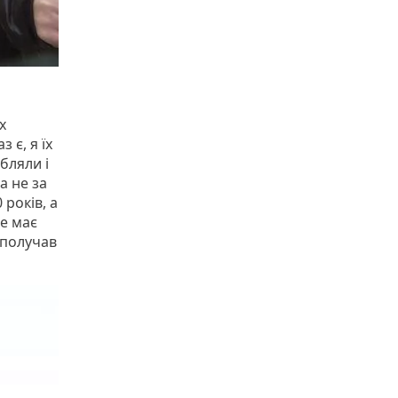
х
 є, я їх
бляли і
а не за
 років, а
не має
е получав