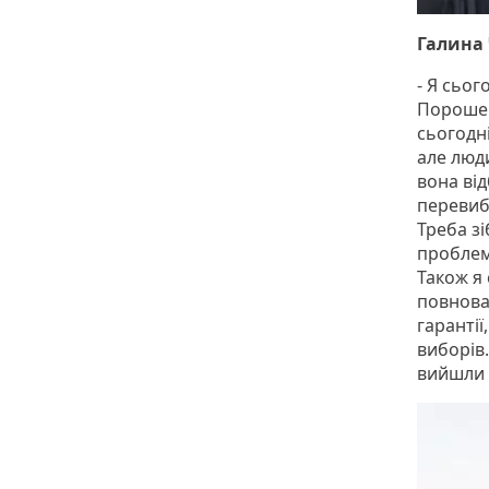
Галина 
- Я сьог
Порошенк
сьогодні
але люди
вона ві
перевиб
Треба зі
проблема
Також я 
повнова
гарантії
виборів.
вийшли 