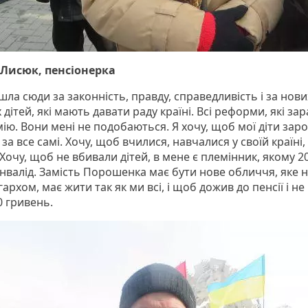
Лисюк, пенсіонерка
шла сюди за законність, правду, справедливість і за нови
дітей, які мають давати раду країні. Всі реформи, які зараз
ію. Вони мені не подобаються. Я хочу, щоб мої діти заро
за все самі. Хочу, щоб вчилися, навчалися у своїй країні, 
Хочу, щоб не вбивали дітей, в мене є племінник, якому 20
інвалід. Замість Порошенка має бути нове обличчя, яке 
гархом, має жити так як ми всі, і щоб дожив до пенсії і н
0 гривень.