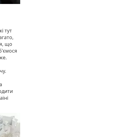
і тут
агато,
я, що
б'ємося
же.
чу.
а
водити
аїні