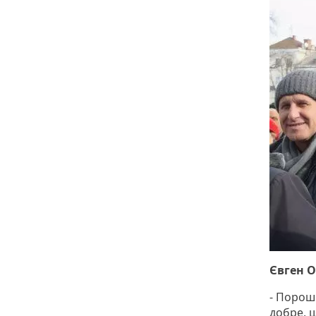
Євген 
- Порош
добре, щ