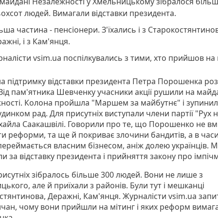
майдані Незалежності у Хмельницькому зібралося біль
охсот людей. Вимагали відставки президента.
ьша частина - пенсіонери. З'їхались і з Старокостянтинова
ажні, і з Кам'янця.
налісти vsim.ua поспілкувались з тими, хто прийшов на 
на підтримку відставки президента Петра Порошенка ро
. Від пам'ятника Шевченку учасники акції рушили на майд
ності. Колона пройшла "Маршем за майбутнє" і зупини
динком рад. Для присутніх виступали члени партії "Рух 
хайла Саакашвілі. Говорили про те, що Порошенко не вм
и реформи, та ще й покриває злочини бандитів, а в часи
переймається власним бізнесом, аніж долею українців. М
и за відставку президента і прийняття закону про імпіч
рисутніх зібралось більше 300 людей. Вони не лише з
ького, але й приїхали з районів. Були тут і мешканці
стянтинова, Деражні, Кам'янця. Журналісти vsim.ua запи
чан, чому вони прийшли на мітинг і яких реформ вимаг
нка.