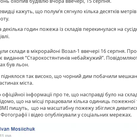
онь охопив будівлю вчора ввечері, 15 серпня.
видці кажуть, що полум’я сягнуло кілька десятків метрів
оту.
а декілька годин пожежа із складів перекинулася на сусід
івлі.
ли склади в мікрорайоні Возал-1 ввечері 16 серпня. Про
є видання “Старокостянтинів небайжужий”. Повідомляю
дах був льон.
 піднялося так високо, що чорний дим побачили мешкан
астинах міста.
офіційної інформації про те, що насправді було на скла
Відомо, що на місці працювали кілька одиниць пожежної 
 ЗМІ пишуть, що на масштабну пожежу збіглися дивитис
 Фотографії і відео опублікували у соціальних мережах.