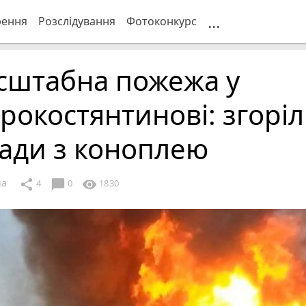
...
рення
Розслідування
Фотоконкурс
сштабна пожежа у
рокостянтинові: згорі
ади з коноплею
ua
chat_bubble
share
visibility
4
0
1830