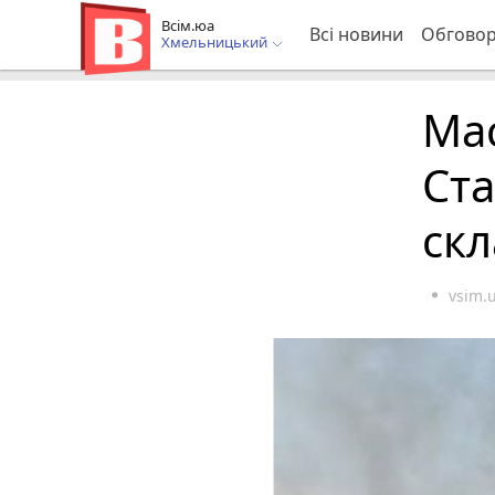
Всім.юа
Всі новини
Обгово
Хмельницький
Ма
Ста
скл
vsim.