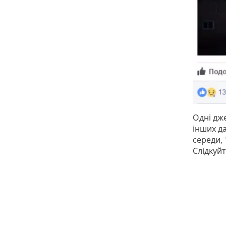
Одні дж
інших д
середи, 
Слідкуй