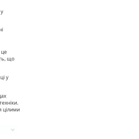
 у
ні
 це
ть, що
ці у
дах
техніки.
я цілими