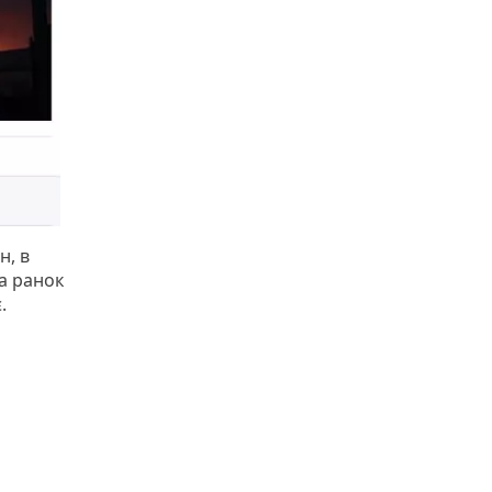
н, в
а ранок
.