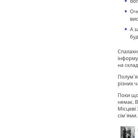
Вог
Оче
вис
А з
буд
Спалахну
інформу
на скла
Полум`я
різних ч
Поки що 
немає. 
Місцеві
сім`ями.