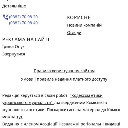
Детальніше
phone_in_talk
(0382) 70 98 20,
КОРИСНЕ
(0382) 70 98 40
Новини компаній
Огляди
РЕКЛАМА НА САЙТІ
Ірина Опук
Звернутися
Правила користування сайтом
Умови і правила надання платного доступу
Редакція керується в своїй роботі
"Кодексом етики
українського журналіста"
, затвердженим Комісією з
журналістської етики. Поскаржитись на матеріал до Комісії
можна
тут
Видання є членом
Асоціації Незалежні регіональні видавці