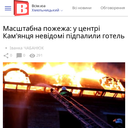
Всім.юа
Всі новини
Обговорення
Хмельницький
Масштабна пожежа: у центрі
Кам'янця невідомі підпалили готель
Іванка ЧАБАНЮК
chat_bubble
share
visibility
0
0
291