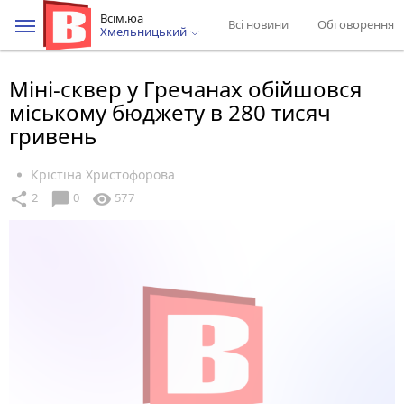
Всім.юа
Всі новини
Обговорення
Хмельницький
Міні-сквер у Гречанах обійшовся
міському бюджету в 280 тисяч
гривень
Крістіна Христофорова
chat_bubble
share
visibility
2
0
577