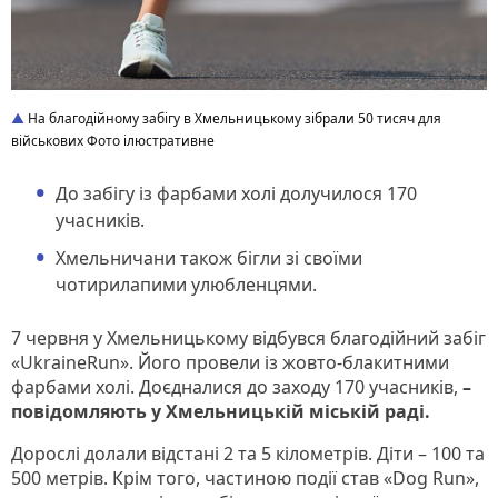
На благодійному забігу в Хмельницькому зібрали 50 тисяч для
військових Фото ілюстративне
До забігу із фарбами холі долучилося 170
учасників.
Хмельничани також бігли зі своїми
чотирилапими улюбленцями.
7 червня у Хмельницькому відбувся благодійний забіг
«UkraineRun». Його провели із жовто-блакитними
фарбами холі. Доєдналися до заходу 170 учасників,
–
повідомляють у Хмельницькій міській раді.
Дорослі долали відстані 2 та 5 кілометрів. Діти – 100 та
500 метрів. Крім того, частиною події став «Dog Run»,