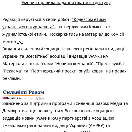
Умови і правила надання платного доступу
Редакція керується в своїй роботі
"Кодексом етики
українського журналіста"
, затвердженим Комісією з
журналістської етики. Поскаржитись на матеріал до Комісії
можна
тут
Видання є членом
Асоціації Незалежні регіональні видавці
України
та Всесвітньої асоціації видавців
WAN-IFRA
Матеріали з позначками "Новини компаній", "Прес-служба",
"Реклама" та "Партнерський проєкт" опубліковані на правах
реклами.
Здійснено за підтримки програми «Сильніші разом: Медіа та
Демократія», що реалізується Всесвітньою асоціацією
видавців новин (WAN-IFRA) у партнерстві з Асоціацією
«Незалежні регіональні видавці України» (АНРВУ) та