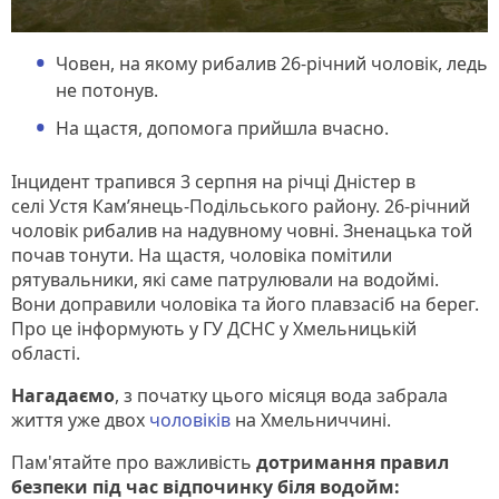
Човен, на якому рибалив 26-річний чоловік, ледь
не потонув.
На щастя, допомога прийшла вчасно.
Інцидент трапився 3 серпня на річці Дністер в
селі Устя Кам’янець-Подільського району. 26-річний
чоловік рибалив на надувному човні. Зненацька той
почав тонути. На щастя, чоловіка помітили
рятувальники, які саме патрулювали на водоймі.
Вони доправили чоловіка та його плавзасіб на берег.
Про це інформують у ГУ ДСНС у Хмельницькій
області.
Нагадаємо
, з початку цього місяця вода забрала
життя уже двох
чоловіків
на Хмельниччині.
Пам'ятайте про важливість
дотримання правил
безпеки під час відпочинку біля водойм: