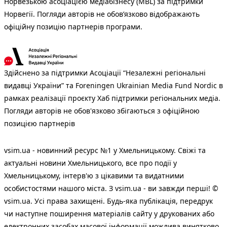
Норвезькою асоціацією медіабізнесу (MBL) за підтримки
Норвегії. Погляди авторів не обов’язково відображають
офіційну позицію партнерів програми.
Здійснено за підтримки Асоціації “Незалежні регіональні
видавці України” та Foreningen Ukrainian Media Fund Nordic в
рамках реалізації проєкту Хаб підтримки регіональних медіа.
Погляди авторів не обов'язково збігаються з офіційною
позицією партнерів
vsim.ua - новинний ресурс №1 у Хмельницькому. Свіжі та
актуальні новини Хмельницького, все про події у
Хмельницькому, інтерв'ю з цікавими та видатними
особистостями нашого міста. З vsim.ua - ви завжди перші! ©
vsim.ua. Усі права захищені. Будь-яка публiкацiя, передрук
чи наступне поширення матеріалів сайту у друкованих або
електронних засобах масової інформації можлива винятково