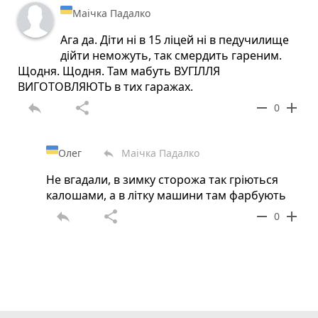
Маічка Падалко
Ага да. Діти ні в 15 ліцей ні в педучилище
дійти неможуть, так смердить гареним.
Щодня. Щодня. Там мабуть ВУГІЛЛЯ
ВИГОТОВЛЯЮТЬ в тих гаражах.
reply
share
remove
add
0
Олег
Маічка Падалко
reply
Не вгадали, в зимку сторожа так гріються
калошами, а в літку машини там фарбують
reply
share
remove
add
0