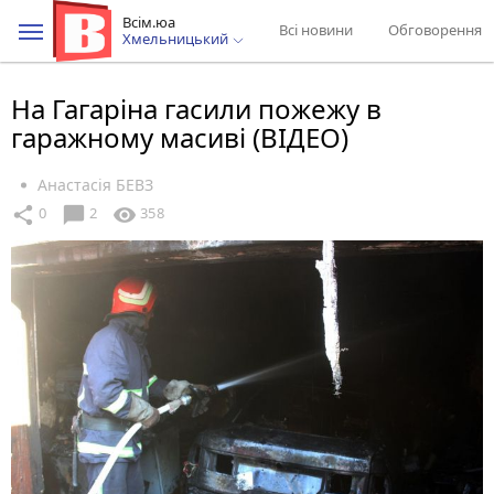
Всім.юа
Всі новини
Обговорення
Хмельницький
На Гагаріна гасили пожежу в
гаражному масиві (ВІДЕО)
Анастасія БЕВЗ
chat_bubble
share
visibility
0
2
358