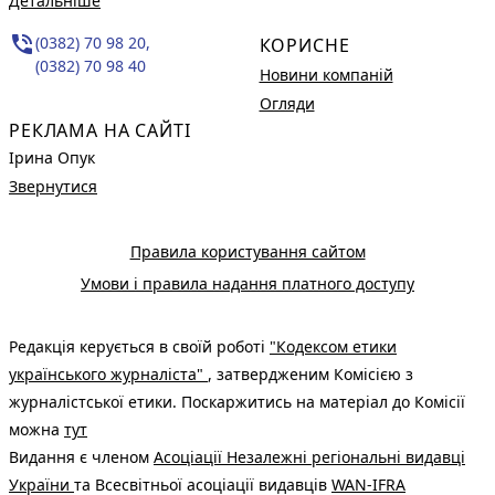
Детальніше
phone_in_talk
(0382) 70 98 20,
КОРИСНЕ
(0382) 70 98 40
Новини компаній
Огляди
РЕКЛАМА НА САЙТІ
Ірина Опук
Звернутися
Правила користування сайтом
Умови і правила надання платного доступу
Редакція керується в своїй роботі
"Кодексом етики
українського журналіста"
, затвердженим Комісією з
журналістської етики. Поскаржитись на матеріал до Комісії
можна
тут
Видання є членом
Асоціації Незалежні регіональні видавці
України
та Всесвітньої асоціації видавців
WAN-IFRA