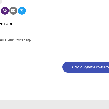
нтарі
Опублікувати комент