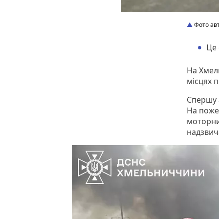
Фото авт
Це 
На Хмель
місцях 
Спершу 
На поже
моторний
надзвич