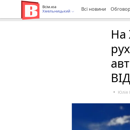
Всім.юа
Всі новини
Обгово
Хмельницький
На 
рух
авт
ВІ
Юлія 