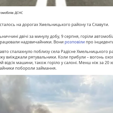
омобілів: ДСНС
сталось на дорогах Хмельницького району та Славути.
ниччині двічі за минулу добу, 9 серпня, горіли автомобіл
працювали надзвичайники. Вони
розповіли
про інцидент
авто спалахнуло поблизу села Радісне Хмельницького р
жу виїжджали рятувальники. Коли прибули – вогонь охо
 відсік машини, також горіло у салоні. Менш ніж за 20 
айники побороли займання.