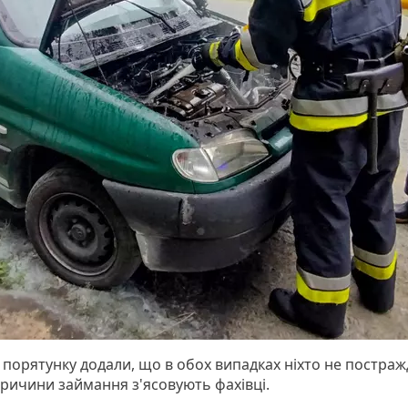
 порятунку додали, що в обох випадках ніхто не постраж
причини займання з'ясовують фахівці.