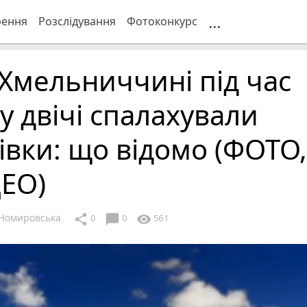
...
рення
Розслідування
Фотоконкурс
Хмельниччині під час
у двічі спалахували
івки: що відомо (ФОТО,
ДЕО)
Номировська
chat_bubble
share
visibility
0
0
561