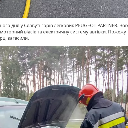
цього дня у Славуті горів легковик PEUGEOT PARTNER. Во
моторний відсік та електричну систему автівки. Пожежу
рці загасили.