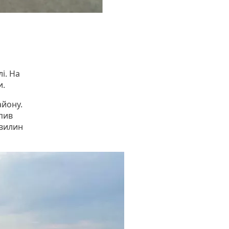
і. На
и.
айону.
пив
хвилин