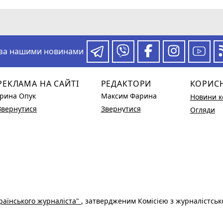
 за нашими новинами
РЕКЛАМА НА САЙТІ
РЕДАКТОРИ
КОРИС
Ірина Опук
Максим Фарина
Новини к
Звернутися
Звернутися
Огляди
раїнського журналіста"
, затвердженим Комісією з журналістськ