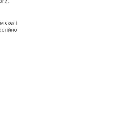
оги.
м скелі
остійно