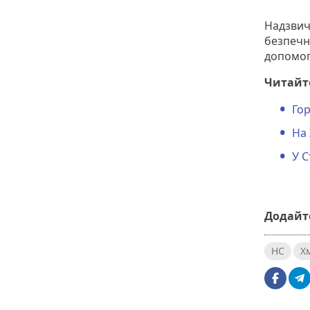
Надзвич
безпечн
допомог
Читайте
Гор
На 
У 
Додайте
НС
Х