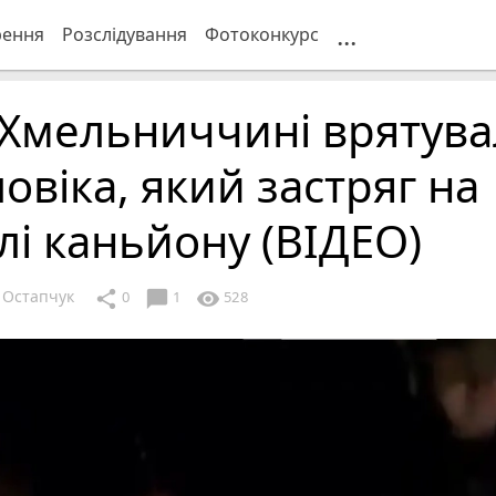
...
рення
Розслідування
Фотоконкурс
 Хмельниччині врятув
овіка, який застряг на
лі каньйону (ВІДЕО)
 Остапчук
chat_bubble
share
visibility
0
1
528