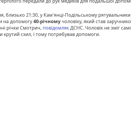
ерпілого передали до рук медиків для подальшої допом
ня, близько 21:30, у Кам'янці-Подільському рятувальники
 на допомогу
40-річному
чоловіку, який став заручнико
оні річки Смотрич,
повідомляє
ДСНС. Чоловік не зміг сам
и крутий схил, і тому потребував допомоги.