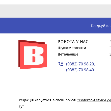
Слідкуйте
РОБОТА У НАС
Шукаєм таланти
Детальніше
phone_in_talk
(0382) 70 98 20,
(0382) 70 98 40
Редакція керується в своїй роботі
"Кодексом етики ук
тут