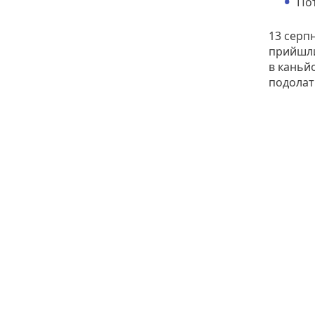
Пот
13 серп
прийшли
в каньй
подолат