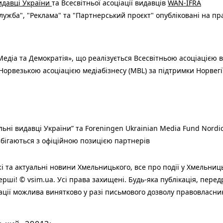
видавці України
та Всесвітньої асоціації видавців
WAN-IFRA
ужба", "Реклама" та "Партнерський проєкт" опубліковані на пр
едіа та Демократія», що реалізується Всесвітньою асоціацією в
Норвезькою асоціацією медіабізнесу (MBL) за підтримки Норвегі
льні видавці України” та Foreningen Ukrainian Media Fund Nordic
 збігаються з офіційною позицією партнерів
і та актуальні новини Хмельницького, все про події у Хмельниц
ерші! © vsim.ua. Усі права захищені. Будь-яка публiкацiя, пере
ації можлива винятково у разі письмового дозволу правовласни