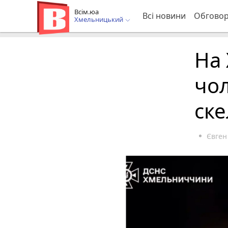
Всім.юа
Всі новини
Обгово
Хмельницький
На
чол
ске
Євген