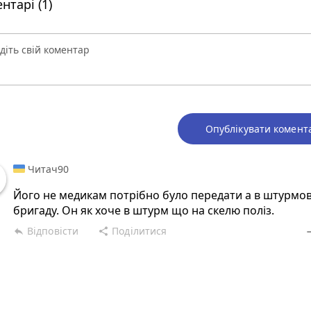
нтарі (1)
Опублікувати комент
Читач90
Його не медикам потрібно було передати а в штурмо
бригаду. Он як хоче в штурм що на скелю поліз.
Відповісти
Поділитися
reply
share
rem