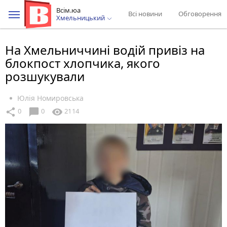
Всім.юа
Всі новини
Обговорення
Хмельницький
На Хмельниччині водій привіз на
блокпост хлопчика, якого
розшукували
Юлія Номировська
chat_bubble
share
visibility
0
0
2114