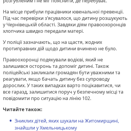
розгубленим і не міг пояснити, де перебуває.
На місце прибули працівники ювенальної превенції.
Під час перевірки з’ясувалося, що дитину розшукують
у Чернівецькій області. Завдяки діям правоохоронців
хлопчика швидко передали матері.
У поліції зазначають, що на щастя, жодних
протиправних дій щодо дитини вчинено не було.
Правоохоронці подякували водієві, який не
залишився осторонь та допоміг дитині. Також
поліцейські закликали громадян бути уважними та
реагувати, якщо бачать дитину без супроводу
дорослих. У таких випадках варто поцікавитися, чи
все гаразд, залишитися поруч у безпечному місці та
повідомити про ситуацію на лінію 102.
Читайте також:
Зниклих дітей, яких шукали на Житомирщині,
знайшли у Хмельницькому