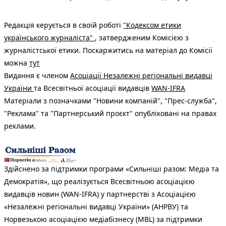
Редакція керується в своїй роботі
"Кодексом етики
українського журналіста"
, затвердженим Комісією з
журналістської етики. Поскаржитись на матеріал до Комісії
можна
тут
Видання є членом
Асоціації Незалежні регіональні видавці
України
та Всесвітньої асоціації видавців
WAN-IFRA
Матеріали з позначками "Новини компаній", "Прес-служба",
"Реклама" та "Партнерський проєкт" опубліковані на правах
реклами.
Здійснено за підтримки програми «Сильніші разом: Медіа та
Демократія», що реалізується Всесвітньою асоціацією
видавців новин (WAN-IFRA) у партнерстві з Асоціацією
«Незалежні регіональні видавці України» (АНРВУ) та
Норвезькою асоціацією медіабізнесу (MBL) за підтримки