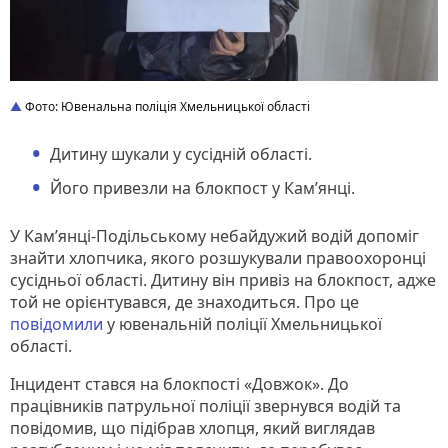
Фото: Ювенальна поліція Хмельницької області
Дитину шукали у сусідній області.
Його привезли на блокпост у Кам’янці.
У Кам’янці-Подільському небайдужий водій допоміг
знайти хлопчика, якого розшукували правоохоронці
сусідньої області. Дитину він привіз на блокпост, адже
той не орієнтувався, де знаходиться. Про це
повідомили
у ювенальній поліції Хмельницької
області.
Інцидент стався на блокпості «Довжок». До
працівників патрульної поліції звернувся водій та
повідомив, що підібрав хлопця, який виглядав