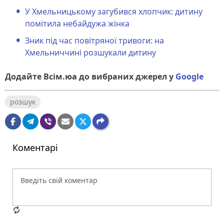
У Хмельницькому загубився хлопчик: дитину
помітила небайдужа жінка
Зник під час повітряної тривоги: на
Хмельниччині розшукали дитину
Додайте Всім.юа до вибраних джерел у
Google
розшук
Коментарі