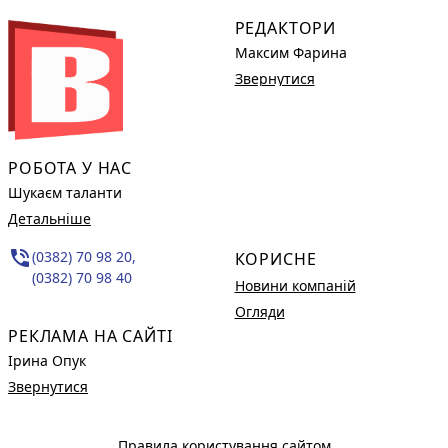
РЕДАКТОРИ
Максим Фарина
Звернутися
РОБОТА У НАС
Шукаєм таланти
Детальніше
phone_in_talk
(0382) 70 98 20,
КОРИСНЕ
(0382) 70 98 40
Новини компаній
Огляди
РЕКЛАМА НА САЙТІ
Ірина Опук
Звернутися
Правила користування сайтом