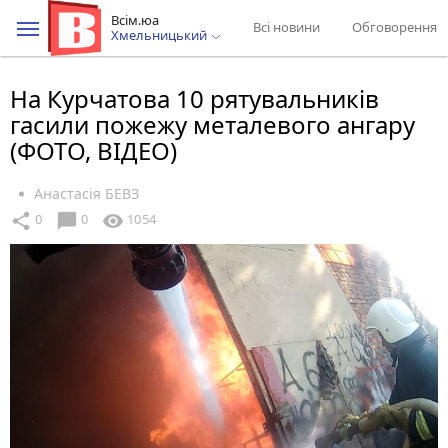
Всім.юа
Всі новини
Обговорення
Хмельницький
На Курчатова 10 рятувальників
гасили пожежу металевого ангару
(ФОТО, ВІДЕО)
Анастасія БЕВЗ
chat_bubble
share
visibility
0
0
1054