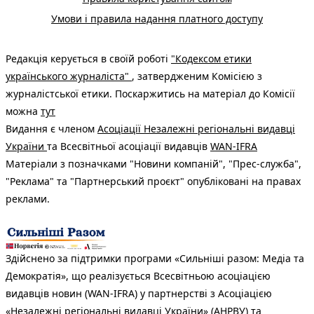
Умови і правила надання платного доступу
Редакція керується в своїй роботі
"Кодексом етики
українського журналіста"
, затвердженим Комісією з
журналістської етики. Поскаржитись на матеріал до Комісії
можна
тут
Видання є членом
Асоціації Незалежні регіональні видавці
України
та Всесвітньої асоціації видавців
WAN-IFRA
Матеріали з позначками "Новини компаній", "Прес-служба",
"Реклама" та "Партнерський проєкт" опубліковані на правах
реклами.
Здійснено за підтримки програми «Сильніші разом: Медіа та
Демократія», що реалізується Всесвітньою асоціацією
видавців новин (WAN-IFRA) у партнерстві з Асоціацією
«Незалежні регіональні видавці України» (АНРВУ) та