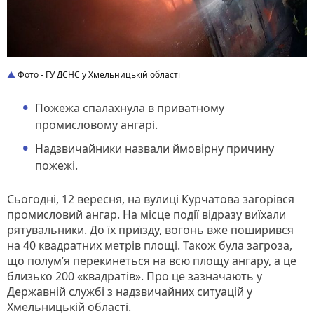
Фото - ГУ ДСНС у Хмельницькій області
Пожежа спалахнула в приватному
промисловому ангарі.
Надзвичайники назвали ймовірну причину
пожежі.
Сьогодні, 12 вересня, на вулиці Курчатова загорівся
промисловий ангар. На місце події відразу виїхали
рятувальники. До їх приїзду, вогонь вже поширився
на 40 квадратних метрів площі. Також була загроза,
що полум’я перекинеться на всю площу ангару, а це
близько 200 «квадратів». Про це зазначають у
Державній службі з надзвичайних ситуацій у
Хмельницькій області.