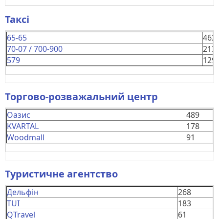
Таксі
65-65
462
70-07 / 700-900
213
579
129
Торгово-розважальний центр
Оазис
489
KVARTAL
178
Woodmall
91
Туристичне агентство
Дельфін
268
TUI
183
QTravel
61