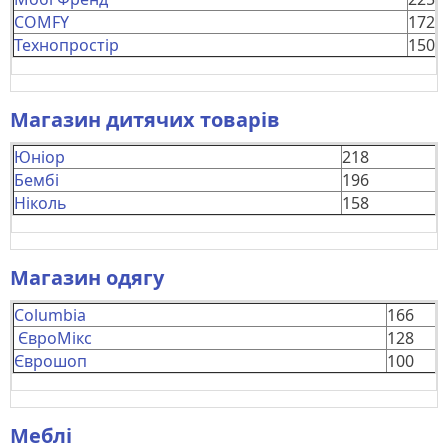
COMFY
172
Технопростір
150
Магазин дитячих товарів
Юніор
218
Бембі
196
Ніколь
158
Магазин одягу
Columbia
166
ЄвроМікс
128
Єврошоп
100
Меблі