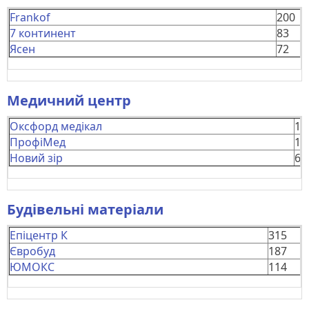
Frankof
200
7 континент
83
Ясен
72
Медичний центр
Оксфорд медікал
19
ПрофіМед
11
Новий зір
68
Будівельні матеріали
Епіцентр К
315
Євробуд
187
ЮМОКС
114