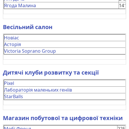
Ягода Малина
141
Весільний салон
Новіас
Асторія
Victoria Soprano Group
Дитячі клуби розвитку та секції
Pixel
Лабораторія маленьких геніїв
StarBalls
Магазин побутової та цифрової техніки
Мобі Френд
225