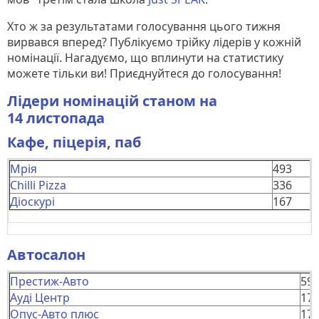
Хто ж за результатами голосування цього тижня
вирвався вперед? Публікуємо трійку лідерів у кожній
номінації. Нагадуємо, що вплинути на статистику
можете тільки ви! Приєднуйтеся до голосування!
Лідери номінацій станом на
14 листопада
Кафе, піцерія, паб
Мрія
493
Chilli Pizza
336
Діоскурі
167
Автосалон
Престиж-Авто
59
Ауді Центр
17
Опус-Авто плюс
17