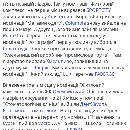
п'ять позицій лідерів. Так, у номінації "Житловий
комплекс" на перше місце вирвався
SPORTCITY
,
залишивши позаду
Amsterdam
. Боротьба триває і у
номінації "Магазин одягу".
Columbia
знову вийшов на
перше місце. А друге цього тижня зайняв магазин
ЄвроМікс
. Серед претендентів на перемогу у
номінації "Фотографи" першу сходинку виборола
Інша студія
. Запекле протистояння і у номінації
"Хмельницький виробник (промислова група)". Там
лідерство вирвало
Хмельпиво
, залишивши на
другому місці
Іберію
. Буквально на декілька голосів у
номінації "Нічний заклад"
LUX
перегнав
FABERGE
.
Впевнене третє місце у номінації "Житловий
комплекс" зайняв ЖК
Олімпійський
. Обігнавши двох
лідерів голосування на 2 і 3 місце у номінації
"Стоматологічна клініка" вийшли
ДентХаус
та
Естетична стоматологія
. На третю сходинку серед
претендентів на перемогу у номінації "Навчання та
курси" вийшов
Vector
. А у номінації "Школа іноземних
мов" третім стала школа
Just SPEAK
.