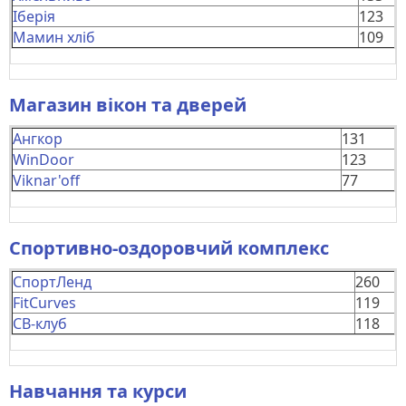
Іберія
123
Мамин хліб
109
Магазин вікон та дверей
Ангкор
131
WinDoor
123
Viknar'off
77
Спортивно-оздоровчий комплекс
СпортЛенд
260
FitCurves
119
СВ-клуб
118
Навчання та курси