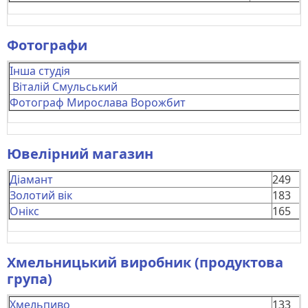
Фотографи
Інша студія
Віталій Смульський
Фотограф Мирослава Ворожбит
Ювелірний магазин
Діамант
249
Золотий вік
183
Онікс
165
Хмельницький виробник (продуктова
група)
Хмельпиво
133