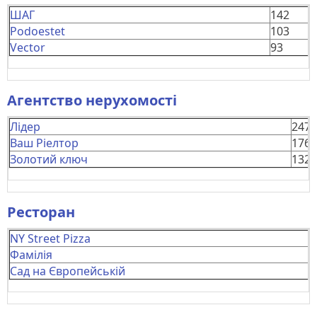
ШАГ
142
Podoestet
103
Vector
93
Агентство нерухомості
Лідер
247
Ваш Ріелтор
176
Золотий ключ
132
Ресторан
NY Street Pizza
Фамілія
Сад на Європейській