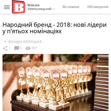
Всім.юа
Всі новини
Обговорення
Хмельницький
Народний бренд - 2018: нові лідери
у п'ятьох номінаціях
Вікторія БАРИЦЬКА
chat_bubble
share
visibility
1
0
507