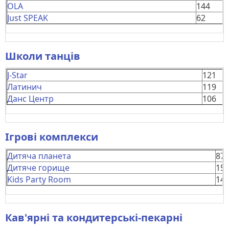
OLA
144
Just SPEAK
62
Школи танців
J-Star
121
Латинич
119
Данс Центр
106
Ігрові комплекси
Дитяча планета
87
Дитяче горище
15
Kids Party Room
14
Кав'ярні та кондитерські-пекарні