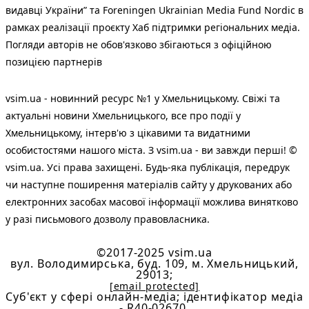
видавці України” та Foreningen Ukrainian Media Fund Nordic в
рамках реалізації проєкту Хаб підтримки регіональних медіа.
Погляди авторів не обов'язково збігаються з офіційною
позицією партнерів
vsim.ua - новинний ресурс №1 у Хмельницькому. Свіжі та
актуальні новини Хмельницького, все про події у
Хмельницькому, інтерв'ю з цікавими та видатними
особистостями нашого міста. З vsim.ua - ви завжди перші! ©
vsim.ua. Усі права захищені. Будь-яка публiкацiя, передрук
чи наступне поширення матеріалів сайту у друкованих або
електронних засобах масової інформації можлива винятково
у разі письмового дозволу правовласника.
©2017-2025 vsim.ua
вул. Володимирська, буд. 109, м. Хмельницький,
29013;
[email protected]
Cуб'єкт у сфері онлайн-медіа; ідентифікатор медіа
- R40-02670.