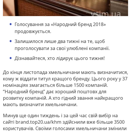
Голосування за «Народний бренд 2018»
продовжується.
Залишилося лише два тижні на те, щоб
проголосувати за свої улюблені компанії.
Дізнавайтеся, хто лідирує цього тижня!
До кінця листопада хмельничани мають визначитися,
кому ж віддати титул кращого бренду. Цього року у 37
номінаціях змагається більше 1500 компаній.
“Народний бренд” дає хороший поштовх для
розвитку компаній. А хто гідний звання найкращого
мають визначити хмельничани.
Минув ще один тиждень і за цей час свій вибір на
сайті brand.top20.ua/khm здійснили вже більше 3500
користувачів. Своїми голосами хмельничани змінили