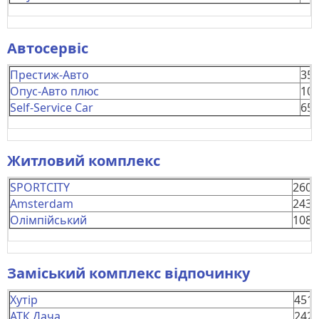
Автосервіс
Престиж-Авто
35
Опус-Авто плюс
10
Self-Service Car
65
Житловий комплекс
SPORTCITY
260
Amsterdam
243
Олімпійський
108
Заміський комплекс відпочинку
Хутір
451
АТК Дача
242