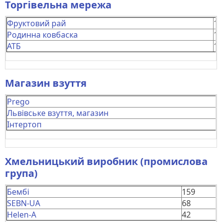
Торгівельна мережа
Фруктовий рай
1
Родинна ковбаска
1
АТБ
1
Магазин взуття
Prego
Львівське взуття, магазин
Інтертоп
Хмельницький виробник (промислова
група)
Бембі
159
SEBN-UA
68
Helen-A
42