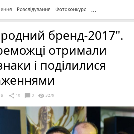
...
рення
Розслідування
Фотоконкурс
родний бренд-2017".
реможці отримали
знаки і поділилися
аженнями
ua
chat_bubble
share
visibility
10
0
3279