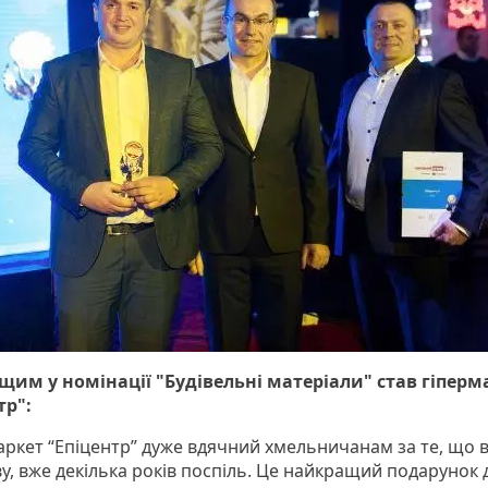
им у номінації "Будівельні матеріали" став гіперм
тр":
маркет “Епіцентр” дуже вдячний хмельничанам за те, що
у, вже декілька років поспіль. Це найкращий подарунок д