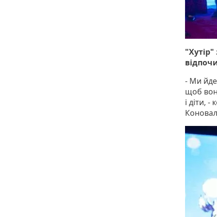
"Хутір"
відпочи
- Ми йд
щоб вони
і діти, 
Коновал