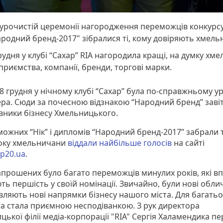
 урочистій церемонії нагородження переможців конкурс
родний бренд-2017" зібралися ті, кому довіряють хмель
рудня у клубі “Сахар” RIA нагородила кращі, на думку хм
приємства, компанії, бренди, торгові марки.
 8 грудня у нічному клубі “Сахар” була по-справжньому у
ра. Сюди за почесною відзнакою “Народний бренд” заві
вники бізнесу Хмельницького.
ожних “Нік” і дипломів “Народний бренд-2017” забрали т
оку хмельничани
віддали найбільше голосів
на сайті
op20.ua
.
апрошених було багато переможців минулих років, які в
ь першість у своїй номінації. Звичайно, були нові облич
вляють нові напрямки бізнесу нашого міста. Для багатьо
а стала приємною несподіванкою. З рук директора
ької філії медіа-корпорації "RIA" Сергія Халамендика п