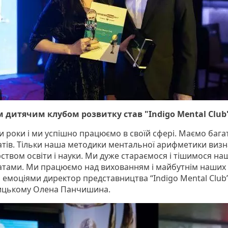
дитячим клубом розвитку став "Indigo Mental Club
и роки і ми успішно працюємо в своїй сфері. Маємо бага
атів. Тільки наша методики ментальної арифметики виз
рством освіти і науки. Ми дуже стараємося і тішимося н
атами. Ми працюємо над вихованням і майбутнім наших д
я емоціями директор представництва “Indigo Mental Club”
ицькому Олена Панчишина.