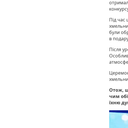
отримал
конкурс
Під час
хмельни
були об
в подару
Після ур
Особлив
атмосфе
Церемон
хмельни
Отож, 
чим обі
їхню ду