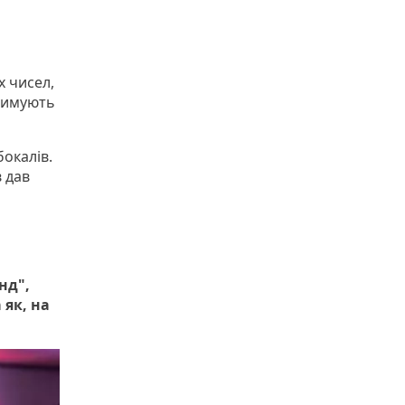
х чисел,
тримують
бокалів.
 дав
нд",
як, на