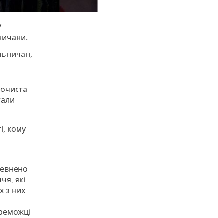
у
ничани.
ельничан,
рочиста
тали
і, кому
певнено
чя, які
х з них
ереможці