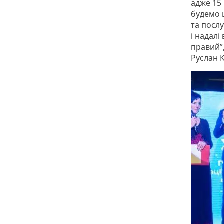
адже 15 
будемо 
та посл
і надал
правий”,
Руслан 