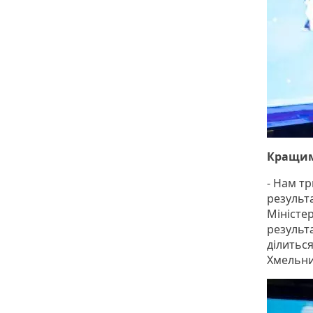
Кращим 
- Нам тр
результ
Міністе
результ
ділитьс
Хмельн