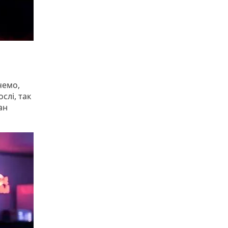
чемо,
слі, так
ан