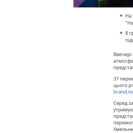
На
"На
8 г
під
Ввечері
атмосфе
предста
37 перем
цього р
brand.t
Серед з
утримуют
предста
перемог
Хмельниц