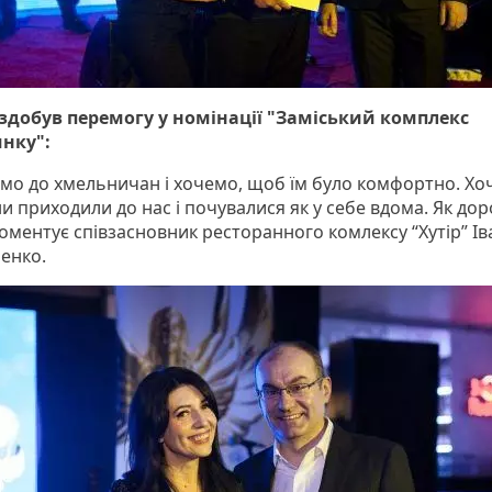
 здобув перемогу у номінації "Заміський комплекс
нку":
емо до хмельничан і хочемо, щоб їм було комфортно. Хо
 приходили до нас і почувалися як у себе вдома. Як доро
- коментує співзасновник ресторанного комлексу “Хутір” Ів
енко.