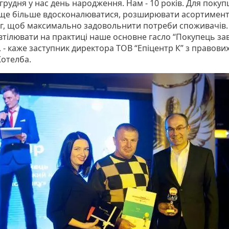
грудня у нас день народження. Нам - 10 років. Для покуп
ще більше вдосконалюватися, розширювати асортимент
уг, щоб максимально задовольнити потреби споживачів
і втілювати на практиці наше основне гасло “Покупець з
 - каже заступник директора ТОВ “Епіцентр К” з правови
Котелба.