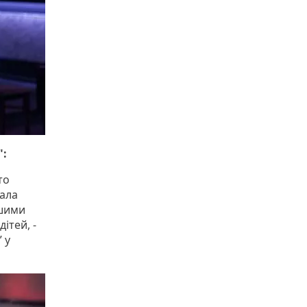
":
то
нала
ашими
ітей, -
 у