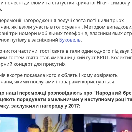
и почесні дипломи та статуетки крилатої Ніки - символу
у.
 церемонії нагородження ведучі свята потішили трьох
чан, які взяли участь в голосуванні. Методом випадкови
рані три номери мобільних телефонів, власники яких о
нок путівку в засніжений
Буковель
.
очистої частини, гості свята вітали один одного під звук 
им гостем свята став хмельницький гурт KRUT. Колектив
рний концерт для присутніх.
ія вкотре показала кого люблять і кому довіряють
чани, якими послугами і товарами користуються.
що наші переможці розповідають про "Народний бре
цяють порадувати хмельничан у наступному році та 
мку, заслужили нагороду у 2017: