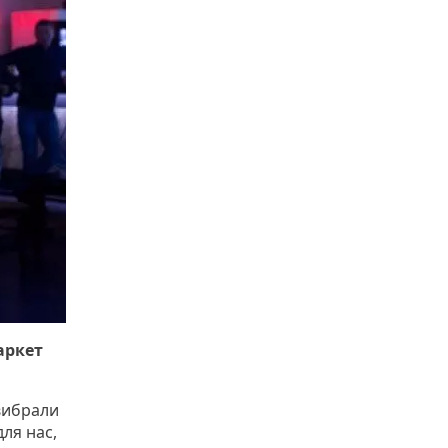
аркет
 вибрали
ля нас,