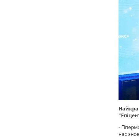
Найкращ
"Епіцен
- Гіпер
нас знов