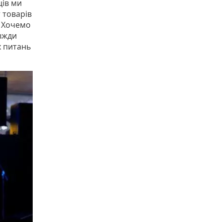
ців ми
 товарів
. Хочемо
авжди
х питань