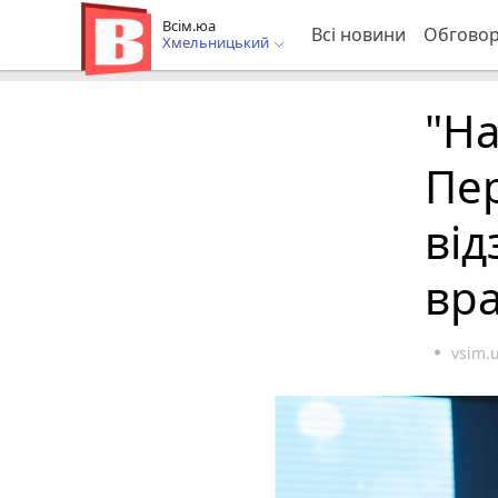
Всім.юа
Всі новини
Обгово
Хмельницький
"На
Пе
від
вр
vsim.