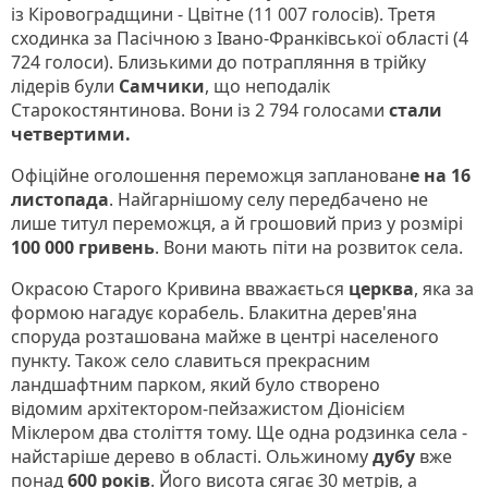
із Кіровоградщини - Цвітне (11 007 голосів). Третя
сходинка за Пасічною з Івано-Франківської області (4
724 голоси). Близькими до потрапляння в трійку
лідерів були
Самчики
, що неподалік
Старокостянтинова. Вони із 2 794 голосами
стали
четвертими.
Офіційне оголошення переможця запланован
е на 16
листопада
. Найгарнішому селу передбачено не
лише титул переможця, а й грошовий приз у розмірі
100 000 гривень
. Вони мають піти на розвиток села.
Окрасою Старого Кривина вважається
церква
, яка за
формою нагадує корабель. Блакитна дерев'яна
споруда розташована майже в центрі населеного
пункту. Також село славиться прекрасним
ландшафтним парком, який було створено
відомим архітектором-пейзажистом Діонісієм
Міклером два століття тому. Ще одна родзинка села -
найстаріше дерево в області. Ольжиному
дубу
вже
понад
600 років
. Його висота сягає 30 метрів, а