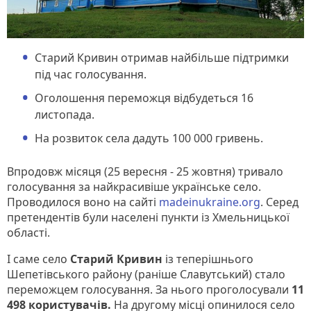
Старий Кривин отримав найбільше підтримки
під час голосування.
Оголошення переможця відбудеться 16
листопада.
На розвиток села дадуть 100 000 гривень.
Впродовж місяця (25 вересня - 25 жовтня) тривало
голосування за найкрасивіше українське село.
Проводилося воно на сайті
madeinukraine.org
. Серед
претендентів були населені пункти із Хмельницької
області.
І саме село
Старий Кривин
із теперішнього
Шепетівського району (раніше Славутський) стало
переможцем голосування. За нього проголосували
11
498 користувачів.
На другому місці опинилося село