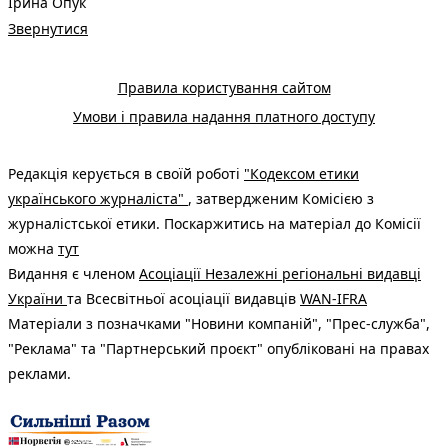
Ірина Опук
Звернутися
Правила користування сайтом
Умови і правила надання платного доступу
Редакція керується в своїй роботі
"Кодексом етики
українського журналіста"
, затвердженим Комісією з
журналістської етики. Поскаржитись на матеріал до Комісії
можна
тут
Видання є членом
Асоціації Незалежні регіональні видавці
України
та Всесвітньої асоціації видавців
WAN-IFRA
Матеріали з позначками "Новини компаній", "Прес-служба",
"Реклама" та "Партнерський проєкт" опубліковані на правах
реклами.