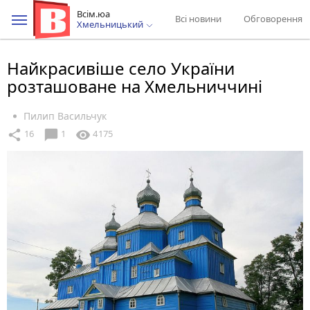
Всім.юа
Всі новини
Обговорення
Хмельницький
Найкрасивіше село України
розташоване на Хмельниччині
Пилип Васильчук
chat_bubble
share
visibility
16
1
4175