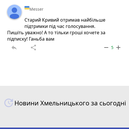
Messer
Старий Кривий отримав найбільше
підтримки під час голосування.
Пишіть уважно! А то тільки гроші хочете за
підписку! Ганьба вам
reply
share
remove
add
5
Новини Хмельницького за сьогодні