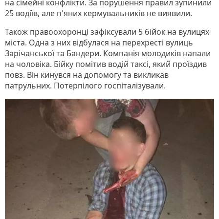
на сімейні конфлікти. За порушення правил зупинили
25 водіїв, але п'яних кермувальників не виявили.
Також правоохоронці зафіксували 5 бійок на вулицях
міста. Одна з них відбулася на перехресті вулиць
Зарічанської та Бандери. Компанія молодиків напали
на чоловіка. Бійку помітив водій таксі, який проїздив
повз. Він кинувся на допомогу та викликав
патрульних. Потерпілого госпіталізували.