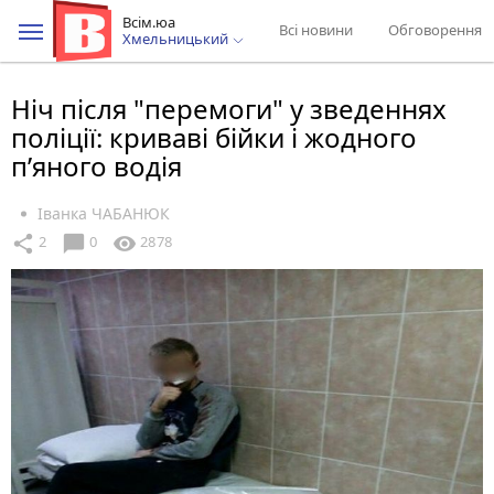
Всім.юа
Всі новини
Обговорення
Хмельницький
Ніч після "перемоги" у зведеннях
поліції: криваві бійки і жодного
п’яного водія
Іванка ЧАБАНЮК
chat_bubble
share
visibility
2
0
2878