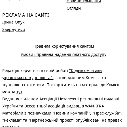
Новини компаній
Огляди
РЕКЛАМА НА САЙТІ
Ірина Опук
Звернутися
Правила користування сайтом
Умови і правила надання платного доступу
Редакція керується в своїй роботі
"Кодексом етики
українського журналіста"
, затвердженим Комісією з
журналістської етики. Поскаржитись на матеріал до Комісії
можна
тут
Видання є членом
Асоціації Незалежні регіональні видавці
України
та Всесвітньої асоціації видавців
WAN-IFRA
Матеріали з позначками "Новини компаній", "Прес-служба",
"Реклама" та "Партнерський проєкт" опубліковані на правах