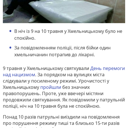
В ніч із 9 на 10 травня у Хмельницькому було не
спокійно.
За повідомленням поліції, після бійки один
хмельничанин потрапив до лікарні.
9 травня у Хмельницькому святкували
День перемоги
над нацизмом
. За порядком на вулицях міста
слідкували у посиленому режимі. Урочистості у
Хмельницькому
пройшли
без значних
правопорушень. Проте, уже ввечері містяни
продовжили святкування. Як повідомили у патрульній
поліції, ніч на 10 травня була не спокійною.
Понад 10 разів патрульні виїздили на повідомлення
про порушення режиму тиші та близько 15-ти разів