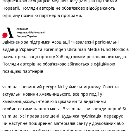
Норвезькою асоціацією медіабізнесу (MBL) за підтримки
Норвегії. Погляди авторів не обов’язково відображають
офіційну позицію партнерів програми.
Здійснено за підтримки Асоціації “Незалежні регіональні
видавці України” та Foreningen Ukrainian Media Fund Nordic в
рамках реалізації проєкту Хаб підтримки регіональних медіа.
Погляди авторів не обов'язково збігаються з офіційною
позицією партнерів
vsim.ua - новинний ресурс №1 у Хмельницькому. Свіжі та
актуальні новини Хмельницького, все про події у
Хмельницькому, інтерв'ю з цікавими та видатними
особистостями нашого міста. З vsim.ua - ви завжди перші! ©
vsim.ua. Усі права захищені. Будь-яка публiкацiя, передрук
чи наступне поширення матеріалів сайту у друкованих або
електронних засобах масової інформації можлива винятково