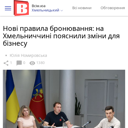
Всім.юа
Всі новини
Обговорення
Хмельницький
Нові правила бронювання: на
Хмельниччині пояснили зміни для
бізнесу
Юлія Номировська
chat_bubble
share
visibility
1
0
1380