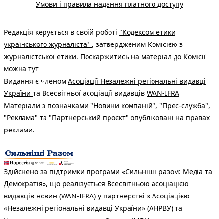
Умови і правила надання платного доступу
Редакція керується в своїй роботі
"Кодексом етики
українського журналіста"
, затвердженим Комісією з
журналістської етики. Поскаржитись на матеріал до Комісії
можна
тут
Видання є членом
Асоціації Незалежні регіональні видавці
України
та Всесвітньої асоціації видавців
WAN-IFRA
Матеріали з позначками "Новини компаній", "Прес-служба",
"Реклама" та "Партнерський проєкт" опубліковані на правах
реклами.
Здійснено за підтримки програми «Сильніші разом: Медіа та
Демократія», що реалізується Всесвітньою асоціацією
видавців новин (WAN-IFRA) у партнерстві з Асоціацією
«Незалежні регіональні видавці України» (АНРВУ) та