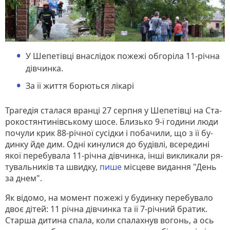
У Шепетівці внаслідок пожежі обгоріла 11-річна
дівчинка.
За її життя борються лікарі
Трагедія сталася вранці 27 серпня у Шепетівці на Ста­
ро­кос­тянти­нівсь­ко­му шо­се. Близь­ко 9-ї го­ди­ни лю­ди
по­чу­ли крик 88-річ­ної су­сід­ки і по­ба­чи­ли, що з її бу­
дин­ку йде дим. Од­ні ки­ну­ли­ся до бу­дів­лі, все­ре­ди­ні
якої пе­ре­бу­ва­ла 11-річ­на дів­чинка, ін­ші вик­ли­ка­ли ря­
ту­валь­ни­ків та швид­ку,
пише
місцеве видання "День
за днем".
Як відомо, на момент пожежі у будинку перебувало
двоє дітей: 11 річна дівчинка та її 7-річний братик.
Старша дитина спала, коли спалахнув вогонь, а ось