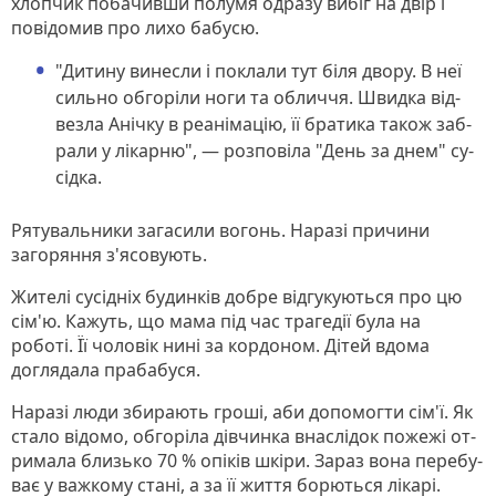
хлопчик побачивши полумя одразу вибіг на двір і
повідомив про лихо бабусю.
"Ди­ти­ну ви­нес­ли і пок­ла­ли тут бі­ля дво­ру. В неї
силь­но об­го­рі­ли но­ги та об­личчя. Швид­ка від­
везла Аніч­ку в ре­ані­ма­цію, її бра­ти­ка та­кож заб­
ра­ли у лі­кар­ню", — роз­по­ві­ла "День за днем" су­
сід­ка.
Рятувальники загасили вогонь. Наразі причини
загоряння з'ясовують.
Жи­те­лі сусідніх бу­дин­ків добре відгукуються про цю
сім'ю. Кажуть, що мама під час трагедії була на
роботі. Її чоловік нині за кордоном. Дітей вдома
доглядала прабабуся.
Наразі люди зби­ра­ють гро­ші, аби допомогти сім'ї. Як
стало відомо, об­го­рі­ла дів­чинка внас­лі­док по­же­жі от­
ри­ма­ла близь­ко 70 % опі­ків шкі­ри. Зараз во­на пе­ре­бу­
ває у важ­ко­му ста­ні, а за її жит­тя бо­рють­ся лі­ка­рі.