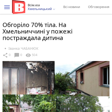
Всім.юа
Всі новини
Обговорення
Хмельницький
Обгоріло 70% тіла. На
Хмельниччині у пожежі
постраждала дитина
Іванка ЧАБАНЮК
chat_bubble
share
visibility
0
0
504