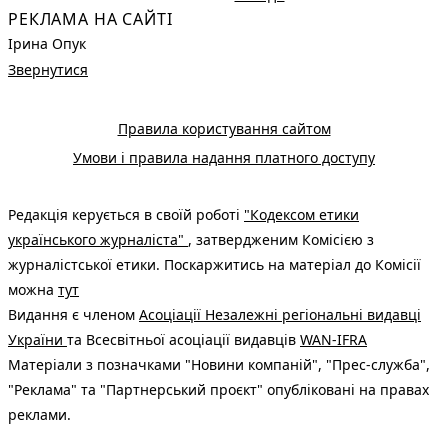
РЕКЛАМА НА САЙТІ
Ірина Опук
Звернутися
Правила користування сайтом
Умови і правила надання платного доступу
Редакція керується в своїй роботі
"Кодексом етики
українського журналіста"
, затвердженим Комісією з
журналістської етики. Поскаржитись на матеріал до Комісії
можна
тут
Видання є членом
Асоціації Незалежні регіональні видавці
України
та Всесвітньої асоціації видавців
WAN-IFRA
Матеріали з позначками "Новини компаній", "Прес-служба",
"Реклама" та "Партнерський проєкт" опубліковані на правах
реклами.