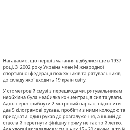
Нагадаємо, що перші змагання відбулися ще в 1937
році. З 2002 року Україна член Міжнародної
спортивної федерації пожежників та рятувальників,
до складу якої входить 19 країн світу.
У стометровій смузі з перешкодами, рятувальникам
необхідна була неабияка концентрація сил та уваги.
Адже перестрибнути 2 метровий паркан, підхопити
два 5 кілограмові рукава, пробігти з ними колодою та
приєднати один рукав до розгалуження, а інший до
ствола й перетнути фінішну пряму не так то й легко.
Але хлопці вкладалися у смішних 15 - 20 секунд, а то й