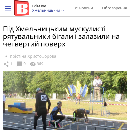
Всім.юа
Всі новини
Обговорення
Хмельницький
Під Хмельницьким мускулисті
рятувальники бігали і залазили на
четвертий поверх
Крістіна Христофорова
chat_bubble
share
visibility
1
0
369