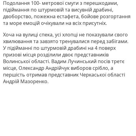
Подолання 100- метрової смуги з перешкодами,
підіймання по штурмовій та висувній драбині,
двоборство, пожежна естафета, бойове розгортання
та море емоцій очікували на всіх присутніх.
Хоча на вулиці спека, усі хлопці не показували свого
хвилювання та завзято тренувалися перед забігами.
У підійманні по штурмовій драбині на 4 поверх
призові місця розділили двоє представників
Волинської області. Вадим Лучинський посів третє
місце, Олександр Андрійчук виборов срібло, а
першість отримав представник Черкаської області
Андрій Мазоренко.