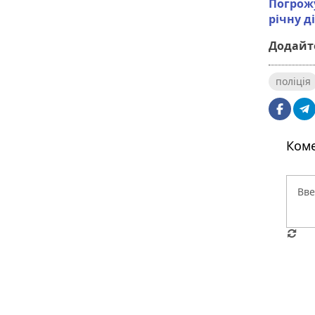
Погрожу
річну д
Додайте
поліція
Коме