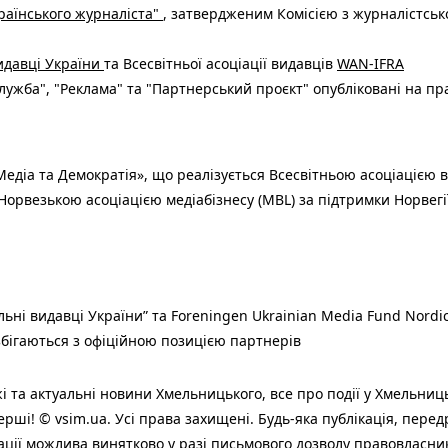
раїнського журналіста"
, затвердженим Комісією з журналістськ
видавці України
та Всесвітньої асоціації видавців
WAN-IFRA
ужба", "Реклама" та "Партнерський проєкт" опубліковані на пр
едіа та Демократія», що реалізується Всесвітньою асоціацією в
Норвезькою асоціацією медіабізнесу (MBL) за підтримки Норвегі
льні видавці України” та Foreningen Ukrainian Media Fund Nordic
 збігаються з офіційною позицією партнерів
і та актуальні новини Хмельницького, все про події у Хмельниц
ерші! © vsim.ua. Усі права захищені. Будь-яка публiкацiя, пере
ації можлива винятково у разі письмового дозволу правовласни