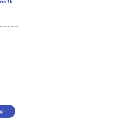
на 16-
ар