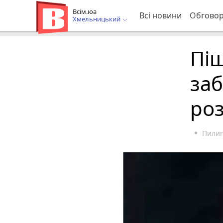
Всім.юа
Всі новини
Обгово
Хмельницький
Піш
заб
ро
Пилип