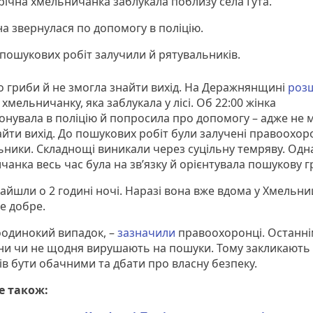
річна хмельничанка заблукала поблизу села Гута.
а звернулася по допомогу в поліцію.
пошукових робіт залучили й рятувальників.
о гриби й не змогла знайти вихід. На Деражнянщині
роз
 хмельничанку, яка заблукала у лісі. Об 22:00 жінка
онувала в поліцію й попросила про допомогу – адже не 
айти вихід. До пошукових робіт були залучені правоохор
ьники. Складнощі виникали через суцільну темряву. Одн
анка весь час була на зв’язку й орієнтувала пошукову г
найшли о 2 годині ночі. Наразі вона вже вдома у Хмельни
се добре.
оодинокий випадок, –
зазначили
правоохоронці. Останні
ни чи не щодня вирушають на пошуки. Тому закликають
ів бути обачними та дбати про власну безпеку.
е також: