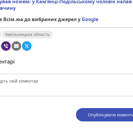
вав ножем: у Кам’янці-Подільському чоловік напав 
івчину
 Всім.юа до вибраних джерел у
Google
Хмельницька область
нтарі
Опублікувати комент