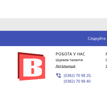
Слідкуйте
РОБОТА У НАС
Шукаєм таланти
Детальніше
phone_in_talk
(0382) 70 98 20,
(0382) 70 98 40