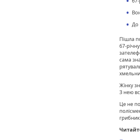
67-
Вон
До 
Пішла п
67-річну
зателеф
сама зн
рятувал
хмельнич
Жінку з
З нею в
Це не п
полісме
грибник
Читайт