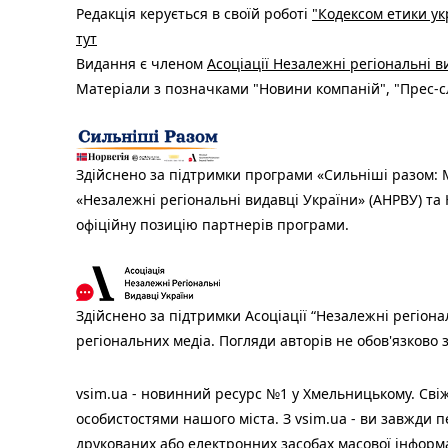
Редакція керується в своїй роботі
"Кодексом етики ук
тут
Видання є членом
Асоціації Незалежні регіональні 
Матеріали з позначками "Новини компаній", "Прес-сл
Здійснено за підтримки програми «Сильніші разом: М
«Незалежні регіональні видавці України» (АНРВУ) та 
офіційну позицію партнерів програми.
Здійснено за підтримки Асоціації “Незалежні регіона
регіональних медіа. Погляди авторів не обов'язково
vsim.ua - новинний ресурс №1 у Хмельницькому. Свіж
особистостями нашого міста. З vsim.ua - ви завжди п
друкованих або електронних засобах масової інформ