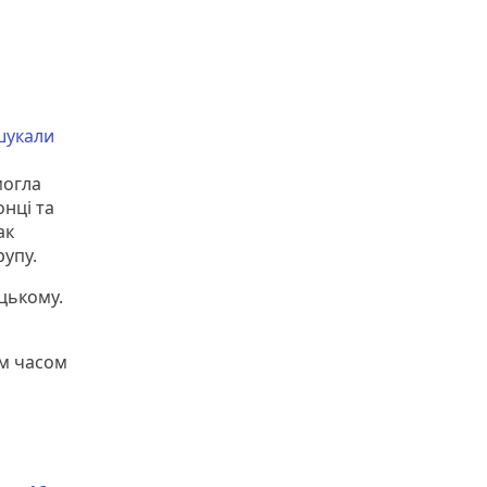
шукали
могла
онці та
ак
рупу.
цькому.
м часом