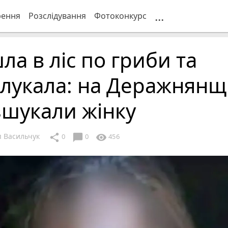
...
рення
Розслідування
Фотоконкурс
ла в ліс по гриби та
лукала: на Деражнянщ
зшукали жінку
 Васильчук
chat_bubble
share
visibility
0
0
456