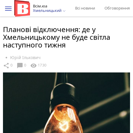
Всім.юа
Всі новини
Обговорення
Хмельницький
Планові відключення: де у
Хмельницькому не буде світла
наступного тижня
Юрій Ількович
chat_bubble
share
visibility
0
0
1730