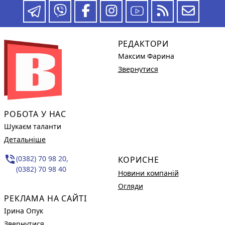
РЕДАКТОРИ
Максим Фарина
Звернутися
РОБОТА У НАС
Шукаєм таланти
Детальніше
phone_in_talk
(0382) 70 98 20,
КОРИСНЕ
(0382) 70 98 40
Новини компаній
Огляди
РЕКЛАМА НА САЙТІ
Ірина Опук
Звернутися