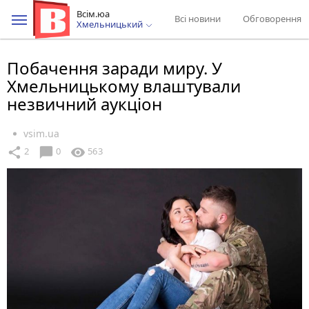
Всім.юа
Всі новини
Обговорення
Хмельницький
Побачення заради миру. У
Хмельницькому влаштували
незвичний аукціон
vsim.ua
chat_bubble
share
visibility
2
0
563