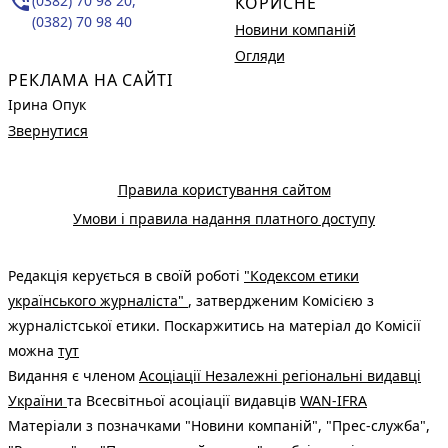
phone_in_talk
(0382) 70 98 20,
КОРИСНЕ
(0382) 70 98 40
Новини компаній
Огляди
РЕКЛАМА НА САЙТІ
Ірина Опук
Звернутися
Правила користування сайтом
Умови і правила надання платного доступу
Редакція керується в своїй роботі
"Кодексом етики
українського журналіста"
, затвердженим Комісією з
журналістської етики. Поскаржитись на матеріал до Комісії
можна
тут
Видання є членом
Асоціації Незалежні регіональні видавці
України
та Всесвітньої асоціації видавців
WAN-IFRA
Матеріали з позначками "Новини компаній", "Прес-служба",