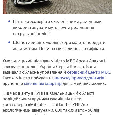
П’ять кросоверів з екологічними двигунами
використовуватимуть групи реагування
патрульної поліції.
Ще чотири автомобілі скоро мають передати
дільничним. Поки на них є лише сертифікати.
Хмельницький відвідав міністр МВС Арсен Аваков і
голова Нацполіції України Сергій Князєв. Вони
відвідали обласне управління й
сервісний центр МВС
.
Також міністр побував на
випуску прикордонників
і
врученню
ключів від квартир
для сімей військових.
Під час візиту в ГУНП в Хмельницькій області
поліцейським вручили ключів від п’яти
кроссоверів «Мitsubishi Outlander PHEV» з
екологічними двигунами. 600 таких автомобілів