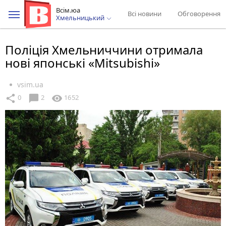
Всім.юа
Всі новини
Обговорення
Хмельницький
Поліція Хмельниччини отримала
нові японські «Мitsubishi»
vsim.ua
chat_bubble
share
visibility
0
2
1652