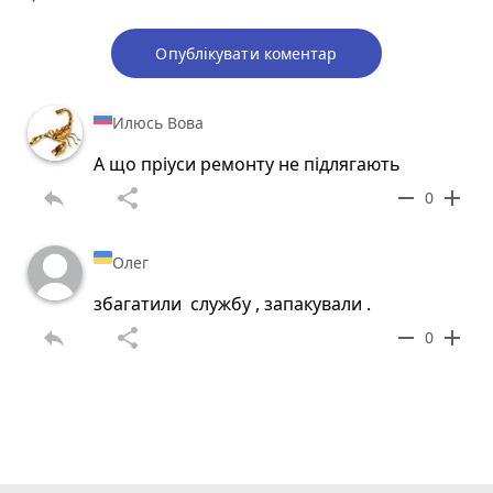
Опублікувати коментар
Илюсь Вова
А що пріуси ремонту не підлягають
reply
share
remove
add
0
Олег
збагатили службу , запакували .
reply
share
remove
add
0