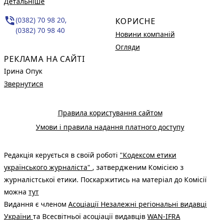
Детальніше
phone_in_talk
(0382) 70 98 20,
КОРИСНЕ
(0382) 70 98 40
Новини компаній
Огляди
РЕКЛАМА НА САЙТІ
Ірина Опук
Звернутися
Правила користування сайтом
Умови і правила надання платного доступу
Редакція керується в своїй роботі
"Кодексом етики
українського журналіста"
, затвердженим Комісією з
журналістської етики. Поскаржитись на матеріал до Комісії
можна
тут
Видання є членом
Асоціації Незалежні регіональні видавці
України
та Всесвітньої асоціації видавців
WAN-IFRA