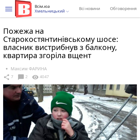
Всім.юа
Всі новини
Обговорення
Хмельницький
Пожежа на
Старокостянтинівському шосе:
власник вистрибнув з балкону,
квартира згоріла вщент
Максим ФАРИНА
chat_bubble
share
visibility
7
2
4047