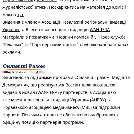
журналістської етики. Поскаржитись на матеріал до Комісії
можна
тут
Видання є членом
Асоціації Незалежні регіональні видавці
України
та Всесвітньої асоціації видавців
WAN-IFRA
Матеріали з позначками "Новини компаній", "Прес-служба",
"Реклама" та "Партнерський проєкт" опубліковані на правах
реклами.
Здійснено за підтримки програми «Сильніші разом: Медіа та
Демократія», що реалізується Всесвітньою асоціацією
видавців новин (WAN-IFRA) у партнерстві з Асоціацією
«Незалежні регіональні видавці України» (АНРВУ) та
Норвезькою асоціацією медіабізнесу (MBL) за підтримки
Норвегії. Погляди авторів не обов’язково відображають
офіційну позицію партнерів програми.