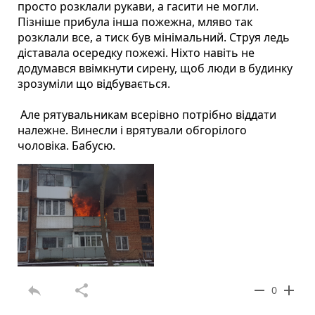
просто розклали рукави, а гасити не могли.
Пізніше прибула інша пожежна, мляво так
розклали все, а тиск був мінімальний. Струя ледь
діставала осередку пожежі. Ніхто навіть не
додумався ввімкнути сирену, щоб люди в будинку
зрозуміли що відбувається.
Але рятувальникам всерівно потрібно віддати
належне. Винесли і врятували обгорілого
чоловіка. Бабусю.
reply
share
remove
add
0