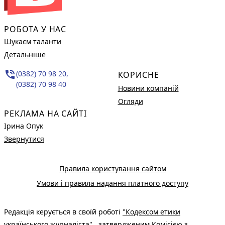
РОБОТА У НАС
Шукаєм таланти
Детальніше
phone_in_talk
(0382) 70 98 20,
КОРИСНЕ
(0382) 70 98 40
Новини компаній
Огляди
РЕКЛАМА НА САЙТІ
Ірина Опук
Звернутися
Правила користування сайтом
Умови і правила надання платного доступу
Редакція керується в своїй роботі
"Кодексом етики
українського журналіста"
, затвердженим Комісією з