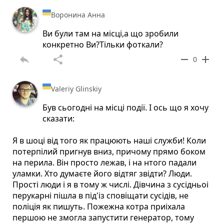
Воронина Анна
Ви були там на місці,а що зробили
конкретно Ви?Тільки фоткали?
reply
share
remove
add
0
Valeriy Glinskiy
Був сьогодні на місці події. І ось що я хочу
сказати:
Я в шоці від того як працюють наші служби! Коли
потерпілий пригнув вниз, причому прямо боком
на перила. Він просто лежав, і на нтого падали
уламки. Хто думаєте його відтяг звідти? Люди.
Прості люди і я в тому ж числі. Дівчина з сусідньоі
перукарні пішла в під'із сповіщати сусідів, не
поліція як пишуть. Пожежна котра приіхала
першою не змогла запустити генератор, тому