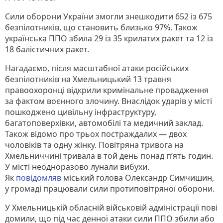
Сили оборони України змогли знешкодити 652 із 675
безпілотників, що становить близько 97%. Також
українська ППО збила 29 із 35 крилатих ракет та 12 із
18 балістичних ракет.
Нагадаємо, після масштабної атаки російських
безпілотників на Хмельницький 13 травня
правоохоронці відкрили кримінальне провадження
за фактом воєнного злочину. Внаслідок ударів у місті
пошкоджено цивільну інфраструктуру,
багатоповерхівки, автомобілі та медичний заклад.
Також відомо про трьох постраждалих — двох
чоловіків та одну жінку. Повітряна тривога на
Хмельниччині тривала в той день понад п’ять годин.
У місті неодноразово лунали вибухи.
Як
повідомляв
міський голова Олександр Симчишин,
у громаді працювали сили протиповітряної оборони.
У Хмельницькій обласній військовій адміністрації пові
домили, що під час денної атаки сили ППО збили або