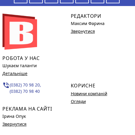
РЕДАКТОРИ
Максим Фарина
Звернутися
РОБОТА У НАС
Шукаєм таланти
Детальніше
phone_in_talk
(0382) 70 98 20,
КОРИСНЕ
(0382) 70 98 40
Новини компаній
Огляди
РЕКЛАМА НА САЙТІ
Ірина Опук
Звернутися