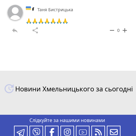
Таня Бистрицька
🙏🙏🙏🙏🙏🙏🙏
reply
share
remove
add
0
Новини Хмельницького за сьогодні
Слідкуйте за нашими новинами