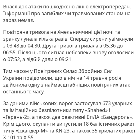
Внаслідок атаки пошкоджено лінію електропередач.
Інформації про загиблих чи травмованих станом на
зараз немає.
Повітряна тривога на Хмельниччині цієї ночі та
зранку лунала кілька разів. Спершу сирени увімкнули
з 03:43 до 04:30. Друга тривога тривала з 05:36 до
06:55. Після цього сигнал небезпеки знову оголосили
о 07:52, а відбій дали о 09:21.
Тим часом у Повітряних Силах Збройних Сил
України повідомили, що в ніч на 14 травня росія
здійснила одну з наймасштабніших повітряних атак
останнього часу.
За даними військових, ворог застосував 673 ударних
та імітаційних безпілотники типу «Shahed» і
«Герань-2», а також два реактивні БпЛА «Бандероль».
Крім цього, окупанти випустили 18 балістичних ракет
типу «Іскандер-М» та KN-23, а також 35 крилатих ракет
Х-101 та Х-55.