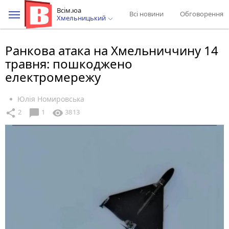
Всім.юа
Всі новини
Обговорення
Хмельницький
Ранкова атака на Хмельниччину 14
травня: пошкоджено
електромережу
Юлія Номировська
chat_bubble
share
visibility
2
1
3813