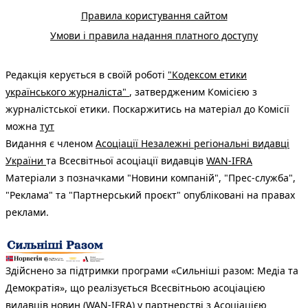
Правила користування сайтом
Умови і правила надання платного доступу
Редакція керується в своїй роботі
"Кодексом етики
українського журналіста"
, затвердженим Комісією з
журналістської етики. Поскаржитись на матеріал до Комісії
можна
тут
Видання є членом
Асоціації Незалежні регіональні видавці
України
та Всесвітньої асоціації видавців
WAN-IFRA
Матеріали з позначками "Новини компаній", "Прес-служба",
"Реклама" та "Партнерський проєкт" опубліковані на правах
реклами.
Здійснено за підтримки програми «Сильніші разом: Медіа та
Демократія», що реалізується Всесвітньою асоціацією
видавців новин (WAN-IFRA) у партнерстві з Асоціацією