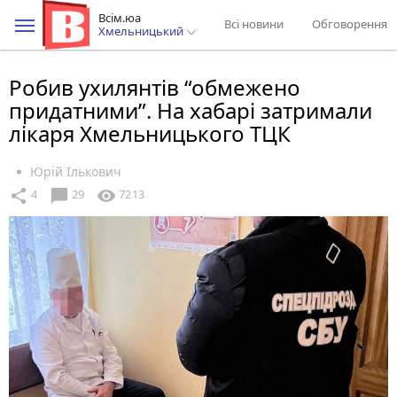
Всім.юа
Всі новини
Обговорення
Хмельницький
Робив ухилянтів “обмежено
придатними”. На хабарі затримали
лікаря Хмельницького ТЦК
Юрій Ількович
chat_bubble
share
visibility
4
29
7213