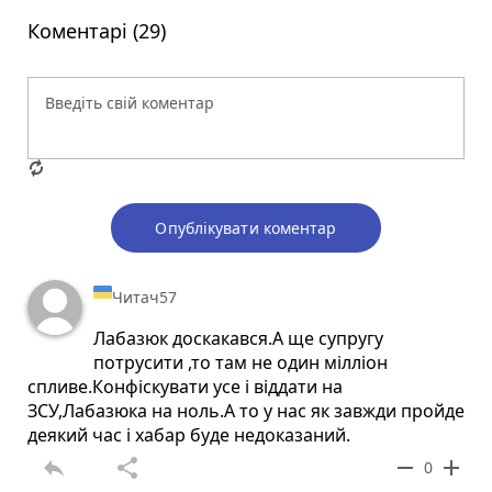
Коментарі (29)
Опублікувати коментар
Читач57
Лабазюк доскакався.А ще супругу
потрусити ,то там не один мілліон
спливе.Конфіскувати усе і віддати на
ЗСУ,Лабазюка на ноль.А то у нас як завжди пройде
деякий час і хабар буде недоказаний.
reply
share
remove
add
0