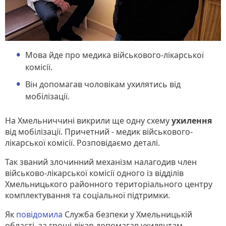
Мова йде про медика військового-лікарської
комісії.
Він допомагав чоловікам ухилятись від
мобілізації.
На Хмельниччині викрили ще одну схему
ухилення
від мобілізації. Причетний - медик військового-
лікарської комісії. Розповідаємо деталі.
Так званий злочинний механізм налагодив член
військово-лікарської комісії одного із відділів
Хмельницького районного територіального центру
комплектування та соціальної підтримки.
Як
повідомила
Служба безпеки у Хмельницькій
області, за гроші лікар допомагав ухилянтам