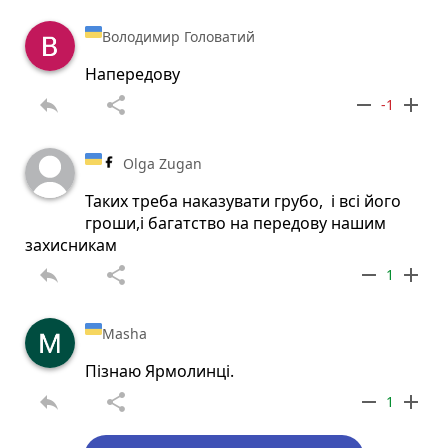
Володимир Головатий
Напередову
reply
share
remove
add
-1
Olga Zugan
Таких треба наказувати грубо, і всі його
гроши,і багатство на передову нашим
захисникам
reply
share
remove
add
1
Masha
Пізнаю Ярмолинці.
reply
share
remove
add
1