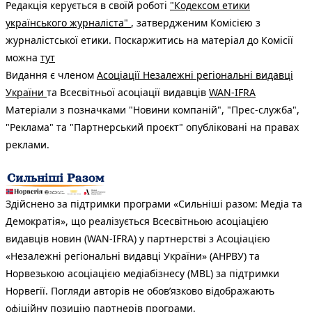
Редакція керується в своїй роботі
"Кодексом етики
українського журналіста"
, затвердженим Комісією з
журналістської етики. Поскаржитись на матеріал до Комісії
можна
тут
Видання є членом
Асоціації Незалежні регіональні видавці
України
та Всесвітньої асоціації видавців
WAN-IFRA
Матеріали з позначками "Новини компаній", "Прес-служба",
"Реклама" та "Партнерський проєкт" опубліковані на правах
реклами.
Здійснено за підтримки програми «Сильніші разом: Медіа та
Демократія», що реалізується Всесвітньою асоціацією
видавців новин (WAN-IFRA) у партнерстві з Асоціацією
«Незалежні регіональні видавці України» (АНРВУ) та
Норвезькою асоціацією медіабізнесу (MBL) за підтримки
Норвегії. Погляди авторів не обов’язково відображають
офіційну позицію партнерів програми.