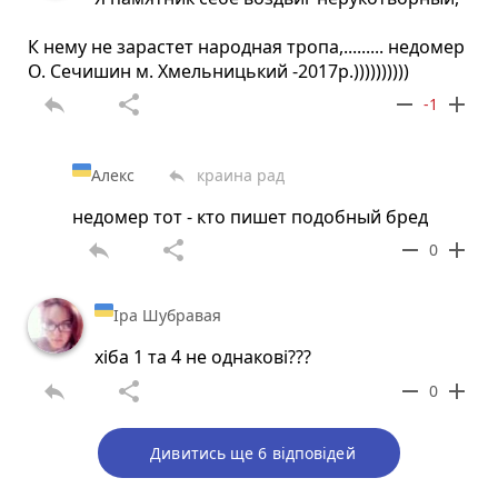
К нему не зарастет народная тропа,......... недомер
О. Сечишин м. Хмельницький -2017р.))))))))))
reply
share
remove
add
-1
Алекс
краина рад
reply
недомер тот - кто пишет подобный бред
reply
share
remove
add
0
Іра Шубравая
хіба 1 та 4 не однакові???
reply
share
remove
add
0
Дивитись ще 6 відповідей