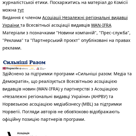
журналістської етики. Поскаржитись на матеріал до Комісії
можна
тут
Видання є членом
Асоціації Незалежні регіональні видавці
України
та Всесвітньої асоціації видавців
WAN-IFRA
Матеріали з позначками "Новини компаній", "Прес-служба",
"Реклама" та "Партнерський проєкт" опубліковані на правах
реклами.
Здійснено за підтримки програми «Сильніші разом: Медіа та
Демократія», що реалізується Всесвітньою асоціацією
видавців новин (WAN-IFRA) у партнерстві з Асоціацією
«Незалежні регіональні видавці України» (АНРВУ) та
Норвезькою асоціацією медіабізнесу (MBL) за підтримки
Норвегії. Погляди авторів не обов’язково відображають
офіційну позицію партнерів програми.