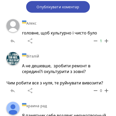
Опублікувати коментар
Алекс
головне, щоб культурно і чисто було
reply
share
remove
add
1
Віталій
А не дешевше, зробити ремонт в
середині?і окультурити з зовні?
Чим робити все з нуля, те руйнувати вивозити?
reply
share
remove
add
0
краина рад
Я памятник себе воздвиг нерукотворный,