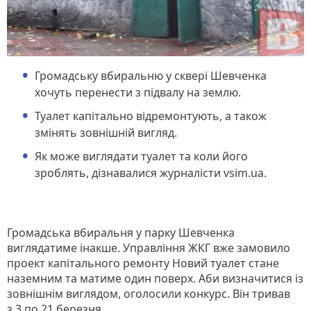
Громадську вбиральню у сквері Шевченка
хочуть перенести з підвалу на землю.
Туалет капітально відремонтують, а також
змінять зовнішній вигляд.
Як може виглядати туалет та коли його
зроблять, дізнавалися журналісти vsim.ua.
Громадська вбиральня у парку Шевченка
виглядатиме інакше. Управління ЖКГ вже замовило
проект капітального ремонту Новий туалет стане
наземним та матиме один поверх. Аби визначитися із
зовнішнім виглядом, оголосили конкурс. Він тривав
з 3 по 21 березня.