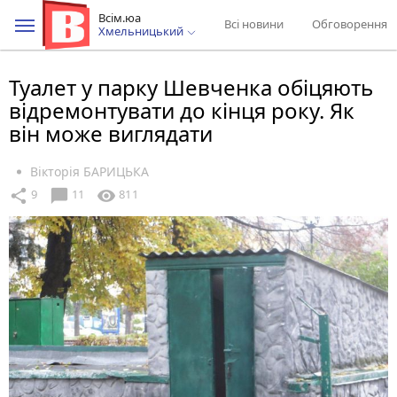
Всім.юа
Всі новини
Обговорення
Хмельницький
Туалет у парку Шевченка обіцяють
відремонтувати до кінця року. Як
він може виглядати
Вікторія БАРИЦЬКА
chat_bubble
share
visibility
9
11
811