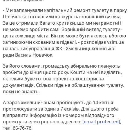
- Ми запланували капітальний ремонт туалету в парку
Шевченка і оголосили конкурс на зовнішній вигляд.
За це отримали багато критики, що ми неграмотні і
не можемо зробити самі. Зовнішній вигляд туалету -
це також лице міста. Він не може бути якоюсь вбогою
хатинкою чи схованим в підвалі, - розповідає vsim.ua
начальник управління ЖКГ Хмельницької міської
ради Василь Новачок.
За його словами, громадську вбиральню планують
зробити до кінця цього року. Кошти на неї виділять,
як тільки буде готова проектно-кошторисна
документація. Скільки піде на облаштування туалету,
поки не знають.
А зараз хмельничанам пропонують до 14 квітня
проголосувати за один з 7 ескізів. Для цього треба
відправити інформацію із номером відповідного
проекту за електронною адресою:
[email protected]
,
тел. 65-76-76.