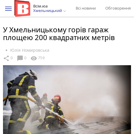
Всім.юа
Всі новини
Обговорення
Хмельницький
У Хмельницькому горів гараж
площею 200 квадратних метрів
Юлія Номировська
chat_bubble
share
visibility
0
0
759