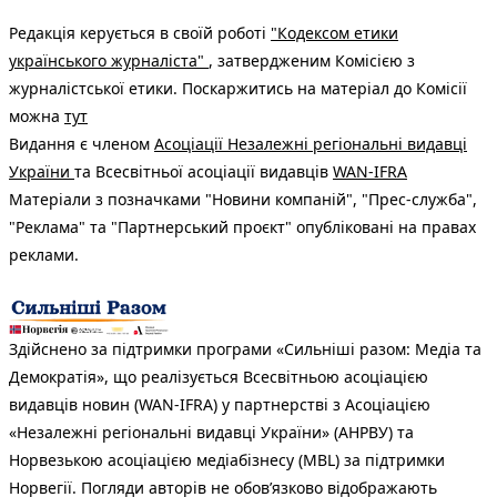
Редакція керується в своїй роботі
"Кодексом етики
українського журналіста"
, затвердженим Комісією з
журналістської етики. Поскаржитись на матеріал до Комісії
можна
тут
Видання є членом
Асоціації Незалежні регіональні видавці
України
та Всесвітньої асоціації видавців
WAN-IFRA
Матеріали з позначками "Новини компаній", "Прес-служба",
"Реклама" та "Партнерський проєкт" опубліковані на правах
реклами.
Здійснено за підтримки програми «Сильніші разом: Медіа та
Демократія», що реалізується Всесвітньою асоціацією
видавців новин (WAN-IFRA) у партнерстві з Асоціацією
«Незалежні регіональні видавці України» (АНРВУ) та
Норвезькою асоціацією медіабізнесу (MBL) за підтримки
Норвегії. Погляди авторів не обов’язково відображають