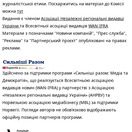
журналістської етики. Поскаржитись на матеріал до Комісії
можна
тут
Видання є членом
Асоціації Незалежні регіональні видавці
України
та Всесвітньої асоціації видавців
WAN-IFRA
Матеріали з позначками "Новини компаній", "Прес-служба",
"Реклама" та "Партнерський проєкт" опубліковані на правах
реклами.
Здійснено за підтримки програми «Сильніші разом: Медіа та
Демократія», що реалізується Всесвітньою асоціацією
видавців новин (WAN-IFRA) у партнерстві з Асоціацією
«Незалежні регіональні видавці України» (АНРВУ) та
Норвезькою асоціацією медіабізнесу (MBL) за підтримки
Норвегії. Погляди авторів не обов’язково відображають
офіційну позицію партнерів програми.