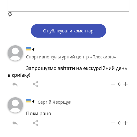
Опублікувати коментар
Спортивно-культурний центр «Плоскирів»
Запрошуємо звітати на екскурсійний день
в криївку!
reply
share
remove
add
0
Сергій Яворщук
Поки рано
reply
share
remove
add
0