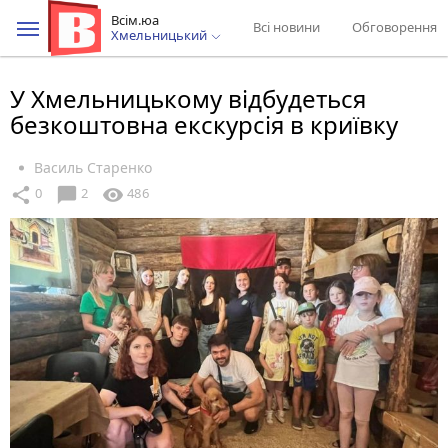
Всім.юа
Всі новини
Обговорення
Хмельницький
У Хмельницькому відбудеться
безкоштовна екскурсія в криївку
Василь Старенко
chat_bubble
share
visibility
0
2
486