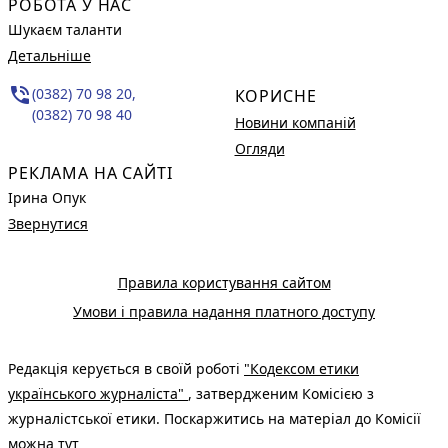
РОБОТА У НАС
Шукаєм таланти
Детальніше
phone_in_talk
(0382) 70 98 20,
КОРИСНЕ
(0382) 70 98 40
Новини компаній
Огляди
РЕКЛАМА НА САЙТІ
Ірина Опук
Звернутися
Правила користування сайтом
Умови і правила надання платного доступу
Редакція керується в своїй роботі
"Кодексом етики
українського журналіста"
, затвердженим Комісією з
журналістської етики. Поскаржитись на матеріал до Комісії
можна
тут