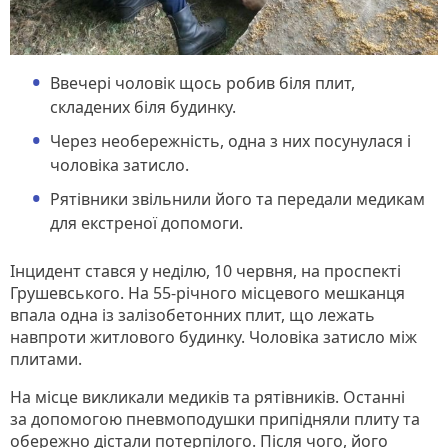
Ввечері чоловік щось робив біля плит,
складених біля будинку.
Через необережність, одна з них посунулася і
чоловіка затисло.
Рятівники звільнили його та передали медикам
для екстреної допомоги.
Інцидент стався у неділю, 10 червня, на проспекті
Грушевського. На 55-річного місцевого мешканця
впала одна із залізобетонних плит, що лежать
навпроти житлового будинку. Чоловіка затисло між
плитами.
На місце викликали медиків та рятівників. Останні
за допомогою пневмоподушки припідняли плиту та
обережно дістали потерпілого. Після чого, його