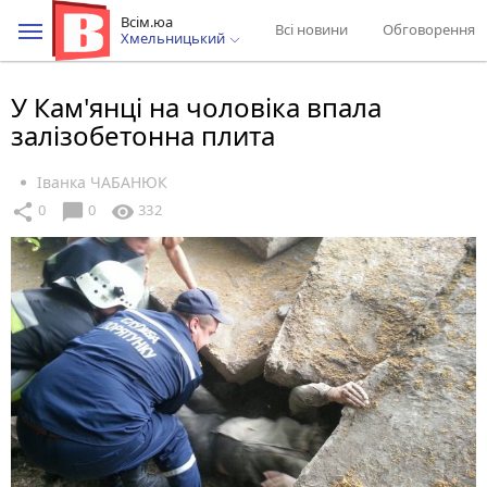
Всім.юа
Всі новини
Обговорення
Хмельницький
У Кам'янці на чоловіка впала
залізобетонна плита
Іванка ЧАБАНЮК
chat_bubble
share
visibility
0
0
332