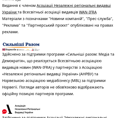
Видання є членом
Асоціації Незалежні регіональні видавці
України
та Всесвітньої асоціації видавців
WAN-IFRA
Матеріали з позначками "Новини компаній", "Прес-служба",
"Реклама" та "Партнерський проєкт" опубліковані на правах
реклами.
Здійснено за підтримки програми «Сильніші разом: Медіа та
Демократія», що реалізується Всесвітньою асоціацією
видавців новин (WAN-IFRA) у партнерстві з Асоціацією
«Незалежні регіональні видавці України» (АНРВУ) та
Норвезькою асоціацією медіабізнесу (MBL) за підтримки
Норвегії. Погляди авторів не обов’язково відображають
офіційну позицію партнерів програми.
Здійснено за підтримки Асоціації “Незалежні регіональні