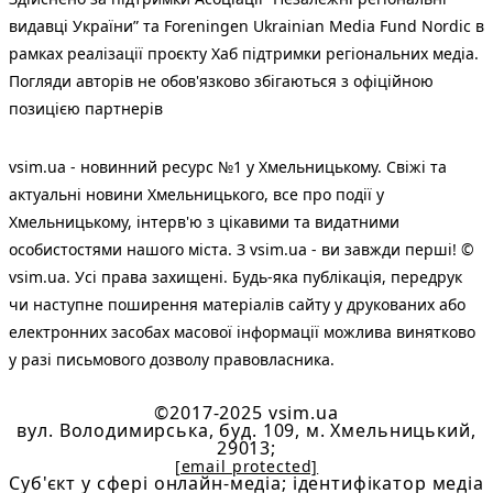
видавці України” та Foreningen Ukrainian Media Fund Nordic в
рамках реалізації проєкту Хаб підтримки регіональних медіа.
Погляди авторів не обов'язково збігаються з офіційною
позицією партнерів
vsim.ua - новинний ресурс №1 у Хмельницькому. Свіжі та
актуальні новини Хмельницького, все про події у
Хмельницькому, інтерв'ю з цікавими та видатними
особистостями нашого міста. З vsim.ua - ви завжди перші! ©
vsim.ua. Усі права захищені. Будь-яка публiкацiя, передрук
чи наступне поширення матеріалів сайту у друкованих або
електронних засобах масової інформації можлива винятково
у разі письмового дозволу правовласника.
©2017-2025 vsim.ua
вул. Володимирська, буд. 109, м. Хмельницький,
29013;
[email protected]
Cуб'єкт у сфері онлайн-медіа; ідентифікатор медіа