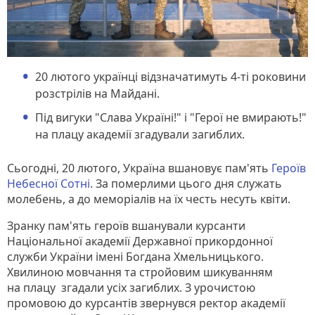
20 лютого українці відзначатимуть 4-ті роковини
розстрілів на Майдані.
Під вигуки "Слава Україні!" і "Герої не вмирають!"
на плацу академії згадували загиблих.
Сьогодні, 20 лютого, Україна вшановує пам'ять
Героїв
Небесної Сотні
. За померлими цього дня служать
молебень, а до меморіалів на їх честь несуть квіти.
Зранку пам'ять героїв вшанували курсанти
Національної академії Державної прикордонної
служби України імені Богдана Хмельницького.
Хвилиною мовчання та стройовим шикуванням
на плацу згадали усіх загиблих. З урочистою
промовою до курсантів звернувся ректор академії