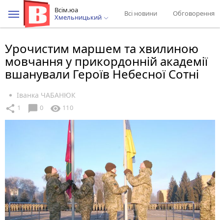
Всім.юа
Всі новини
Обговорення
Хмельницький
Урочистим маршем та хвилиною
мовчання у прикордонній академії
вшанували Героїв Небесної Сотні
Іванка ЧАБАНЮК
chat_bubble
share
visibility
1
0
110