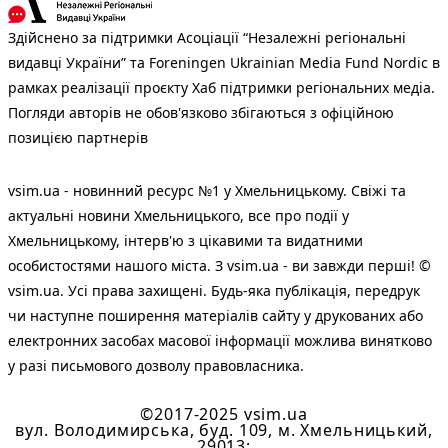
Здійснено за підтримки Асоціації “Незалежні регіональні
видавці України” та Foreningen Ukrainian Media Fund Nordic в
рамках реалізації проєкту Хаб підтримки регіональних медіа.
Погляди авторів не обов'язково збігаються з офіційною
позицією партнерів
vsim.ua - новинний ресурс №1 у Хмельницькому. Свіжі та
актуальні новини Хмельницького, все про події у
Хмельницькому, інтерв'ю з цікавими та видатними
особистостями нашого міста. З vsim.ua - ви завжди перші! ©
vsim.ua. Усі права захищені. Будь-яка публiкацiя, передрук
чи наступне поширення матеріалів сайту у друкованих або
електронних засобах масової інформації можлива винятково
у разі письмового дозволу правовласника.
©2017-2025 vsim.ua
вул. Володимирська, буд. 109, м. Хмельницький,
29013;