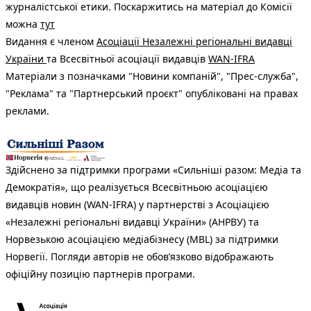
журналістської етики. Поскаржитись на матеріал до Комісії
можна
тут
Видання є членом
Асоціації Незалежні регіональні видавці
України
та Всесвітньої асоціації видавців
WAN-IFRA
Матеріали з позначками "Новини компаній", "Прес-служба",
"Реклама" та "Партнерський проєкт" опубліковані на правах
реклами.
Здійснено за підтримки програми «Сильніші разом: Медіа та
Демократія», що реалізується Всесвітньою асоціацією
видавців новин (WAN-IFRA) у партнерстві з Асоціацією
«Незалежні регіональні видавці України» (АНРВУ) та
Норвезькою асоціацією медіабізнесу (MBL) за підтримки
Норвегії. Погляди авторів не обов’язково відображають
офіційну позицію партнерів програми.