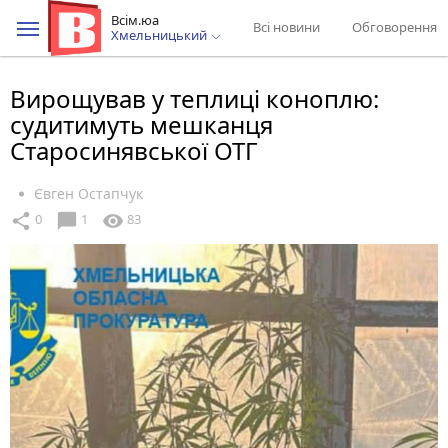
Всім.юа
Всі новини
Обговорення
Хмельницький
Вирощував у теплиці коноплю:
судитимуть мешканця
Старосинявської ОТГ
Євген Остапчук
chat_bubble
share
visibility
0
1
83