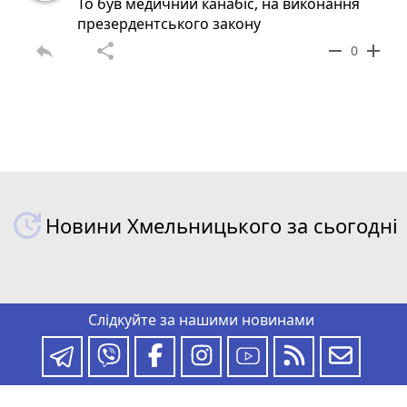
То був медичний канабіс, на виконання
презердентського закону
reply
share
remove
add
0
Новини Хмельницького за сьогодні
Слідкуйте за нашими новинами