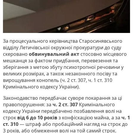
За процесуального керівництва Старосинявського
відділу Летичівської окружної прокуратури до суду
скеровано
обвинувальний акт
стосовно місцевого
мешканця за фактом придбання, перевезення та
зберігання з метою збуту психотропної речовини у
великих розмірах, а також незаконного посіву та
вирощування конопель (ч. 2 ст. 307, ч. 1 ст. 310
Кримінального кодексу України).
Законодавство передбачає суворе покарання за ці
правопорушення: за
ч. 2 ст. 307
Кримінального
кодексу України передбачено позбавлення волі на
строк
від 6 до 10 років
з конфіскацією майна, а за
ч. 1
ст. 310
— штраф або пробаційний нагляд на строк до
3 років, або обмеження волі на той самий строк.