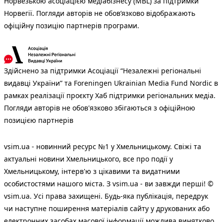
Норвезькою асоціацією медіабізнесу (MBL) за підтримки
Норвегії. Погляди авторів не обов’язково відображають
офіційну позицію партнерів програми.
Здійснено за підтримки Асоціації “Незалежні регіональні
видавці України” та Foreningen Ukrainian Media Fund Nordic в
рамках реалізації проєкту Хаб підтримки регіональних медіа.
Погляди авторів не обов'язково збігаються з офіційною
позицією партнерів
vsim.ua - новинний ресурс №1 у Хмельницькому. Свіжі та
актуальні новини Хмельницького, все про події у
Хмельницькому, інтерв'ю з цікавими та видатними
особистостями нашого міста. З vsim.ua - ви завжди перші! ©
vsim.ua. Усі права захищені. Будь-яка публiкацiя, передрук
чи наступне поширення матеріалів сайту у друкованих або
електронних засобах масової інформації можлива винятково