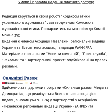
Умови і правила надання платного доступу
Редакція керується в своїй роботі
"Кодексом етики
українського журналіста"
, затвердженим Комісією з
журналістської етики. Поскаржитись на матеріал до Комісії
можна
тут
Видання є членом
Асоціації Незалежні регіональні видавці
України
та Всесвітньої асоціації видавців
WAN-IFRA
Матеріали з позначками "Новини компаній", "Прес-служба",
"Реклама" та "Партнерський проєкт" опубліковані на правах
реклами.
Здійснено за підтримки програми «Сильніші разом: Медіа та
Демократія», що реалізується Всесвітньою асоціацією
видавців новин (WAN-IFRA) у партнерстві з Асоціацією
«Незалежні регіональні видавці України» (АНРВУ) та