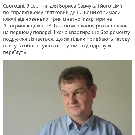
Сьогодні, 9 серпня, для Бориса Савчука і його сім'ї -
по-справжньому святковий день. Вони отримали
ключі від новенької трикімнатної квартири на
Лісогринівецькій, 28. Їхнє помешкання розташоване
на першому поверсі. І хоча квартира ще без ремонту,
подружжя зізнається, що як тільки придбають газову
плиту та облаштують ванну кімнату, одразу ж
переїдуть.