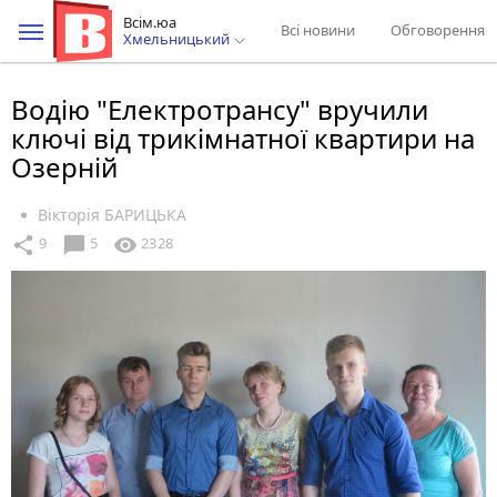
Всім.юа
Всі новини
Обговорення
Хмельницький
Водію "Електротрансу" вручили
ключі від трикімнатної квартири на
Озерній
Вікторія БАРИЦЬКА
chat_bubble
share
visibility
9
5
2328