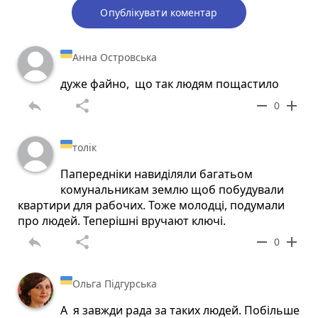
Опублікувати коментар
Анна Островська
дуже файно, що так людям пощастило
reply
share
remove
add
0
толік
Папередніки навиділяли багатьом
комунальникам землю щоб побудували
квартири для рабочих. Тоже молодці, подумали
про людей. Теперішні вручают ключі.
reply
share
remove
add
0
Ольга Підгурська
А я завжди рада за таких людей. Побільше