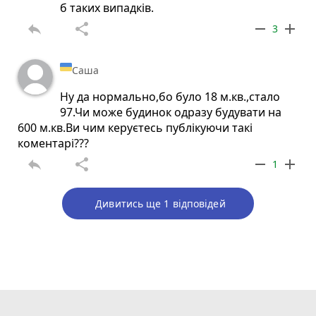
б таких випадків.
reply
share
remove
add
3
Саша
Ну да нормально,бо було 18 м.кв.,стало
97.Чи може будинок одразу будувати на
600 м.кв.Ви чим керуєтесь публікуючи такі
коментарі???
reply
share
remove
add
1
Дивитись ще 1 відповідей