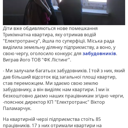
Діти вже обдивляються нове помешкання
Трикімнатна квартира, яку отримав водій
"Електротрансу", йшла по суперфіції. Міська рада
виділила земельну ділянку підприємству, а воно, у
свою чергу, оголосило конкурс для
забудовників
.
Виграв його ТОВ "ФК Лістинг".
- Ми залучали багатьох забудовників. І той з них, який
дав більший відсоток від загальної площі квартир,
став переможцем. Ми здаємо свою землю
забудовнику, а він виділяє нам квартири. І ми їх
безкоштовно даємо наших працівникам згідно черги,
-пояснює директор КП "Електротранс" Віктор
Паламарчук.
На квартирній черзі підприємства стоїть 85
працівників. 17 з них отримали квартири на