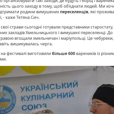
 організовувати такі заходи, де будуть і борщ і вареник
йність цього заходу в тому, щоб об’єднати людей. Ми хо
ідтримати родини вимушених
переселенців
, які прожив
і, - каже Тетяна Сич.
свої страви сьогодні готували представники старостату,
них закладів Хмельницького і вимушені переселенці. До 
травою вгощали хмельничан і маріупольці. Це чебуреки,
авіть вишикувалась черга.
 на фестивалі виготовили
більше 600
вареників із різни
ами.