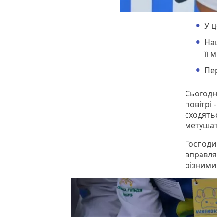
У ц
Нац
її 
Пе
Сьогодн
повітрі
сходятьс
метушат
Господи
вправляю
різними