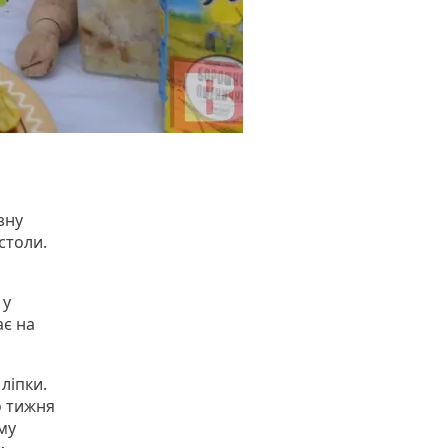
зну
столи.
 у
ає на
ліпки.
о тижня
му