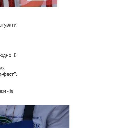
штувати
юдно. В
ах
-фест”.
и - із