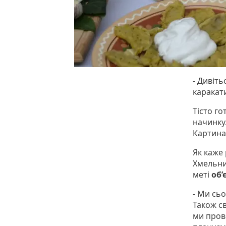
- Дивіть
каракати
Тісто го
начинку.
Картина
Як каже
Хмельниц
меті
об’
- Ми сьо
Також с
ми пров