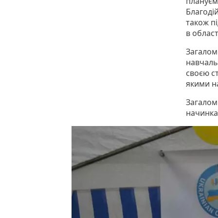
плануємо
Благоді
також п
в област
Загалом 
навчаль
своєю с
якими н
Загалом
начинк