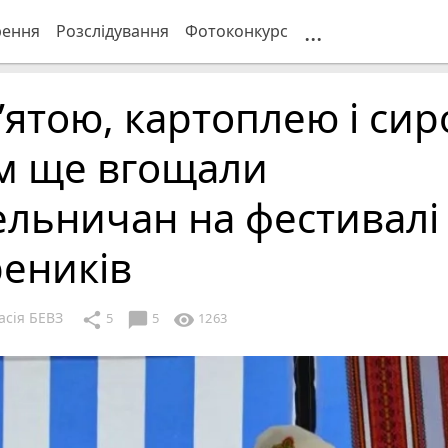
...
рення
Розслідування
Фотоконкурс
’ятою, картоплею і сир
м ще вгощали
льничан на фестивалі
еників
асія БЕВЗ
chat_bubble
share
visibility
5
5
1263