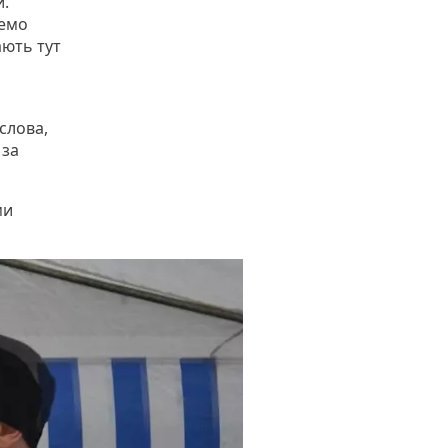
и.
чемо
ають тут
слова,
 за
ми