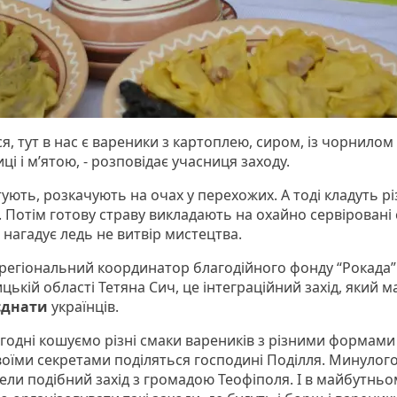
ся, тут в нас є вареники з картоплею, сиром, із чорнилом
ці і м’ятою, - розповідає учасниця заходу.
тують, розкачують на очах у перехожих. А тоді кладуть рі
 Потім готову страву викладають на охайно сервіровані 
 нагадує ледь не витвір мистецтва.
 регіональний координатор благодійного фонду “Рокада”
ькій області Тетяна Сич, це інтеграційний захід, який м
єднати
українців.
годні кошуємо різні смаки вареників з різними формами 
воїми секретами поділяться господині Поділля. Минулог
ели подібний захід з громадою Теофіполя. І в майбутньо