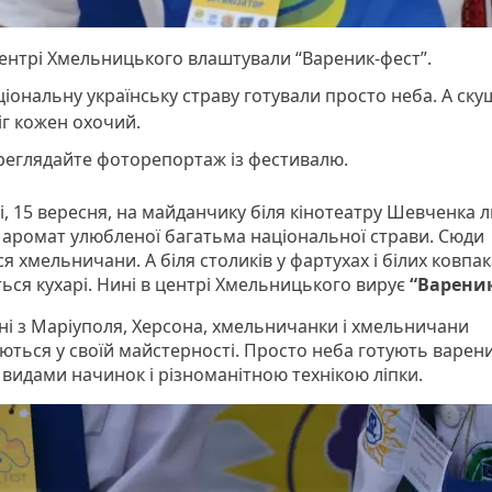
ентрі Хмельницького влаштували “Вареник-фест”.
іональну українську страву готували просто неба. А ску
міг кожен охочий.
реглядайте фоторепортаж із фестивалю.
і, 15 вересня, на майданчику біля кінотеатру Шевченка л
 - аромат улюбленої багатьма національної страви. Сюди
я хмельничани. А біля столиків у фартухах і білих ковпак
ься кухарі. Нині в центрі Хмельницького вирує
“Вареник
ні з Маріуполя, Херсона, хмельничанки і хмельничани
ться у своїй майстерності. Просто неба готують вареник
 видами начинок і різноманітною технікою ліпки.