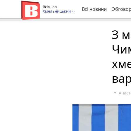
Всім.юа
Всі новини
Обгово
Хмельницький
З м
Чи
хме
вар
Анаст