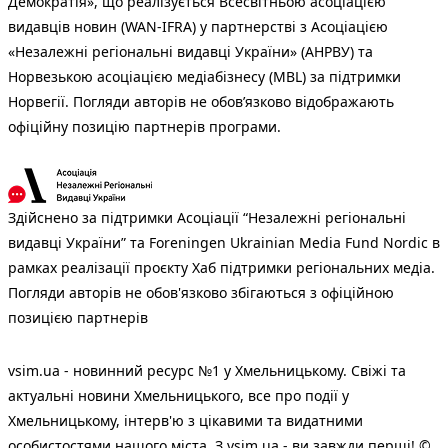
Демократія», що реалізується Всесвітньою асоціацією
видавців новин (WAN-IFRA) у партнерстві з Асоціацією
«Незалежні регіональні видавці України» (АНРВУ) та
Норвезькою асоціацією медіабізнесу (MBL) за підтримки
Норвегії. Погляди авторів не обов’язково відображають
офіційну позицію партнерів програми.
Здійснено за підтримки Асоціації “Незалежні регіональні
видавці України” та Foreningen Ukrainian Media Fund Nordic в
рамках реалізації проєкту Хаб підтримки регіональних медіа.
Погляди авторів не обов'язково збігаються з офіційною
позицією партнерів
vsim.ua - новинний ресурс №1 у Хмельницькому. Свіжі та
актуальні новини Хмельницького, все про події у
Хмельницькому, інтерв'ю з цікавими та видатними
особистостями нашого міста. З vsim.ua - ви завжди перші! ©