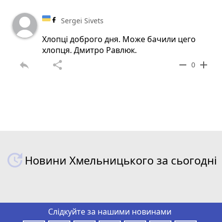
Sergei Sivets
Хлопці доброго дня. Може бачили цего
хлопця. Дмитро Равлюк.
reply
share
remove
add
0
Новини Хмельницького за сьогодні
Слідкуйте за нашими новинами