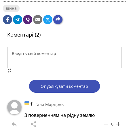
війна
Коментарі (2)
Опублікувати коментар
Галя Марцонь
З поверненням на рідну землю
reply
share
remove
add
0