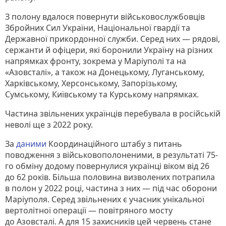
З полону вдалося повернути військовослужбовців
Збройних Сил України, Національної гвардії та
Державної прикордонної служби. Серед них — рядові,
сержанти й офіцери, які боронили Україну на різних
напрямках фронту, зокрема у Маріуполі та на
«Азовсталі», а також на Донецькому, Луганському,
Харківському, Херсонському, Запорізькому,
Сумському, Київському та Курському напрямках.
Частина звільнених українців перебувала в російській
неволі ще з 2022 року.
За
даними
Координаційного штабу з питань
поводження з військовополоненими, в результаті 75-
го обміну додому повернулися українці віком від 26
до 62 років. Більша половина визволених потрапила
в полон у 2022 році, частина з них — під час оборони
Маріуполя. Серед звільнених є учасник унікальної
вертолітної операції — повітряного мосту
до Азовсталі. А для 15 захисників цей червень стане