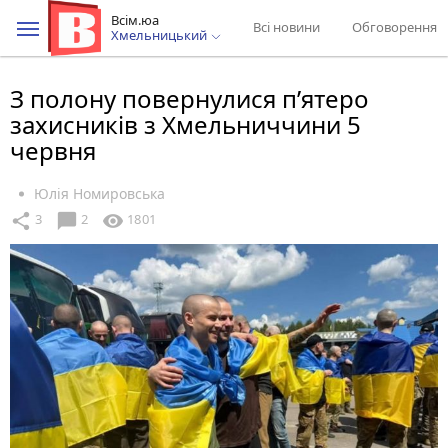
Всім.юа
Всі новини
Обговорення
Хмельницький
З полону повернулися п’ятеро
захисників з Хмельниччини 5
червня
Юлія Номировська
chat_bubble
share
visibility
3
2
1801