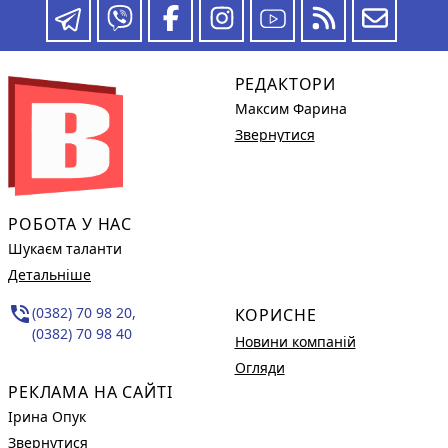
РЕДАКТОРИ
Максим Фарина
Звернутися
РОБОТА У НАС
Шукаєм таланти
Детальніше
phone_in_talk
(0382) 70 98 20,
КОРИСНЕ
(0382) 70 98 40
Новини компаній
Огляди
РЕКЛАМА НА САЙТІ
Ірина Опук
Звернутися